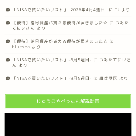
「NISAで買いたいリスト」-2026年4月4週目-
に
TJ
より
【優待】暗号資産が貰える優待が届きました☆
に
つみた
てにいさん
より
【優待】暗号資産が貰える優待が届きました☆
に
bluesea
より
「NISAで買いたいリスト」-8月5週目-
に
つみたてにいさ
ん
より
「NISAで買いたいリスト」-8月5週目-
に
雑兵獣医
より
じゅうごやぺったん解説動画
動
画
プ