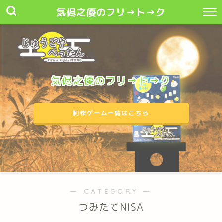
気侭之優のフリ→ト→ク
気侭之優のフリ→ト→ク
制作ゲーム一覧はこちら
― CATEGORY ―
つみたてNISA