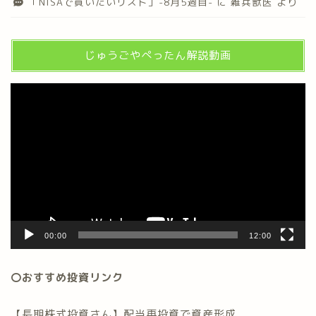
「NISAで買いたいリスト」-8月5週目-
に
雑兵獣医
より
じゅうごやぺったん解説動画
動
画
プ
レ
ー
ヤ
ー
00:00
12:00
〇おすすめ投資リンク
【長期株式投資さん】配当再投資で資産形成