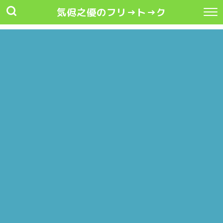
気侭之優のフリ→ト→ク