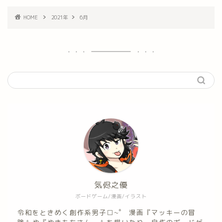
HOME
2021年
6月
気侭之優
ボードゲーム/漫画/イラスト
令和をときめく創作系男子□~゜ 漫画『マッキーの冒