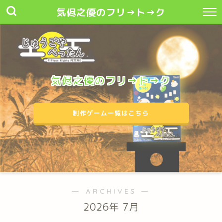
気侭之優のフリ→ト→ク
気侭之優のフリ→ト→ク
制作ゲーム一覧はこちら
― ARCHIVES ―
2026年 7月