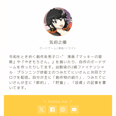
気侭之優
ボードゲーム/漫画/イラスト
令和をときめく創作系男子□~゜ 漫画『マッキーの冒
険』や『やきもちさん。』を描いたり、自作のボードゲ
ームを作ったりしてます。幼馴染の2級ファイナンシャ
ル・プランニング技能士のつみたてにいさんと共同でブ
ログを配信。自分が主に「創作物の紹介」、つみたてに
いさんが主に「節約」、「貯蓄」、「投資」の記事を書
いてます。
＼ Follow me ／