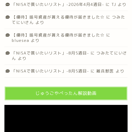
「NISAで買いたいリスト」-2026年4月4週目-
に
TJ
より
【優待】暗号資産が貰える優待が届きました☆
に
つみた
てにいさん
より
【優待】暗号資産が貰える優待が届きました☆
に
bluesea
より
「NISAで買いたいリスト」-8月5週目-
に
つみたてにいさ
ん
より
「NISAで買いたいリスト」-8月5週目-
に
雑兵獣医
より
じゅうごやぺったん解説動画
動
画
プ
レ