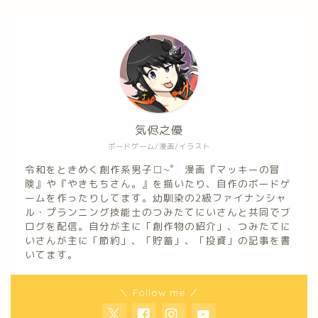
気侭之優
ボードゲーム/漫画/イラスト
令和をときめく創作系男子□~゜ 漫画『マッキーの冒
険』や『やきもちさん。』を描いたり、自作のボードゲ
ームを作ったりしてます。幼馴染の2級ファイナンシャ
ル・プランニング技能士のつみたてにいさんと共同でブ
ログを配信。自分が主に「創作物の紹介」、つみたてに
いさんが主に「節約」、「貯蓄」、「投資」の記事を書
いてます。
＼ Follow me ／