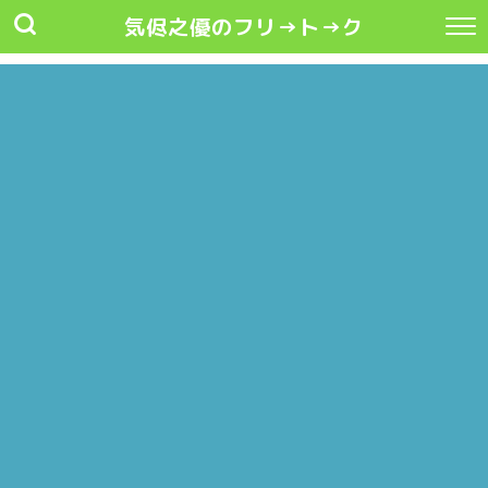
気侭之優のフリ→ト→ク