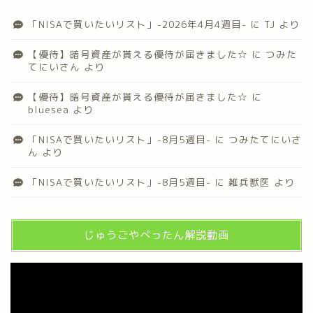
「NISAで買いたいリスト」-2026年4月4週目-
に
TJ
より
【優待】暗号資産が貰える優待が届きました☆
に
つみた
てにいさん
より
【優待】暗号資産が貰える優待が届きました☆
に
bluesea
より
「NISAで買いたいリスト」-8月5週目-
に
つみたてにいさ
ん
より
「NISAで買いたいリスト」-8月5週目-
に
雑兵獣医
より
じゅうごやぺったん解説動画
動
画
プ