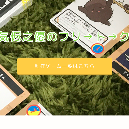
気侭之優のフリ→ト→
制作ゲーム一覧はこちら