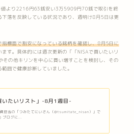
値より2216円63銭安い3万5909円70銭で取引を終
る下落を反映している状況であり、週明け8月5日は更
で指標面で割安になっている銘柄を確認し、8月5日に
います。具体的には週次更新の「「NISAで買いたいリ
ダやその他キリンを中心に買い増すことを検討し、その
る範囲で健康診断していました。
で買いたいリスト」-8月1週目-
担当の「つみたてにいさん（@tsumitate_nisan）」で
) ブログに...