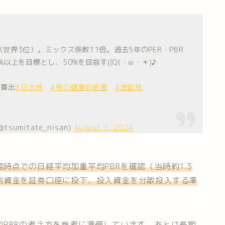
界3位）。ミックス係数11倍。過去5年のPER・PBR
上を目標とし、50%を目指す((Q(・ω・＊)♪
仮算出
#日本株
#株の健康診断書
#増配株
mitate_nisan)
August 1, 2024
時点での日経平均加重平均PBRを確認（当時約1.3
剰資金を証券口座に投下、投入資金を分散投入する準
PBRの考え方を参考に準備しています
。あとは
長期