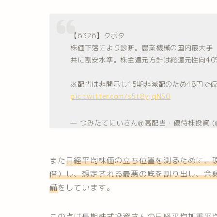
【6326】クボタ
株価下落により診断。農業機械の国内最大手（世
共に割安水準。株主還元方針は総還元性向40%以
※配当は非開示も15期非減配のため48円で
pic.twitter.com/s5t8yjqNS0
— つみたてにいさん@高配当・優待株投資 (@tsu
また
日経平均株価の立ち位置を測るために、現
倍）し、想定される最悪の底を割り出し、余
備
をしています。
この点は
長期株式投資さんの日経平均加重平均