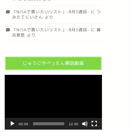
「NISAで買いたいリスト」-8月5週目-
に
つ
みたてにいさん
より
「NISAで買いたいリスト」-8月5週目-
に
雑
兵獣医
より
じゅうごやぺったん解説動画
動
画
プ
レ
ー
ヤ
ー
00:00
12:00