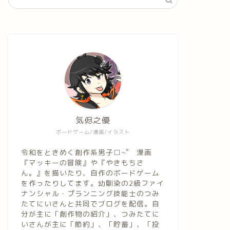
気侭之優
ボードゲーム/漫画/イラスト
令和をときめく創作系男子□~゜ 漫画
『マッキーの冒険』や『やきもちさ
ん。』を描いたり、自作のボードゲーム
を作ったりしてます。幼馴染の2級ファイ
ナンシャル・プランニング技能士のつみ
たてにいさんと共同でブログを配信。自
分が主に「創作物の紹介」、つみたてに
いさんが主に「節約」、「貯蓄」、「投