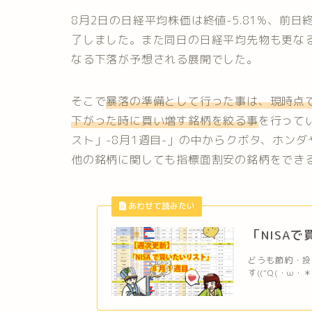
8月2日の日経平均株価は終値-5.81%、前日終
了しました。また同日の日経平均先物も更な
なる下落が予想される展開でした。
そこで
暴落の準備として行った事は、現時点
下がった時に買い増す銘柄を絞る事
を行って
スト」-8月1週目-」の中からクボタ、ホン
他の銘柄に関しても指標面割安の銘柄をでき
「NISA
どうも節約・投資
す((“Q(・ω・＊