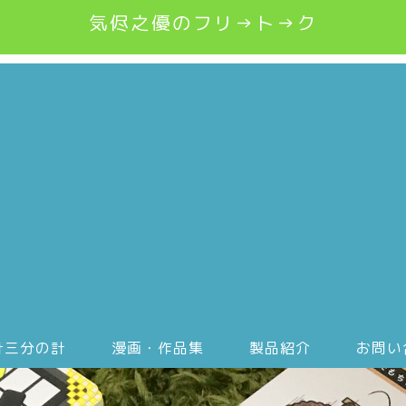
気侭之優のフリ→ト→ク
計三分の計
漫画・作品集
製品紹介
お問い