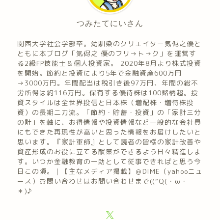
つみたてにいさん
関西大学社会学部卒。幼馴染のクリエイター気侭之優と
ともに本ブログ「気侭之 優のフリ→ト→ク」を運営す
る2級FP技能士＆個人投資家。 2020年8月より株式投資
を開始。節約と投資により5年で金融資産600万円
→3000万円。年間配当は税引き後97万円、年間の総不
労所得は約116万円。保有する優待株は100銘柄超。投
資スタイルは全世界投信と日本株（増配株・増待株投
資）の長期二刀流。「節約・貯蓄・投資」の「家計三分
の計」を軸に、お得情報や投資情報など一般的な会社員
にもできた再現性が高いと思った情報をお届けしたいと
思います。『家計軍師』として読者の皆様の家計改善や
資産形成のお役に立てる献策ができるよう日々精進しま
す。いつか金融教育の一助として従事できればと思う今
日この頃。｜【主なメディア掲載】＠DIME（yahooニュ
ース）お問い合わせはお問い合わせまで((“Q(・ω・
＊)♪