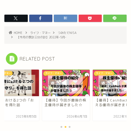
HOME
ライフ・マネー
つみたてNISA
【今月の家計三分の計】2022年-5月-
RELATED POST
フ・マネー
ライフ・マネー
ライフ・マネー
資における2つの「お
【優待】今回が最後の株
【優待】CashBack
り」を得た話
主優待が届きました☆
える優待が届きまし
2023年8月5日
2026年6月7日
2022年10