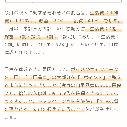
今月の収入に対するそれぞれの割合は、
生活費（＋雑
費）「32％」、貯蓄「27％」、投資「41％」でした。
自身の「家計三分の計」の目標配分は
「生活費：4割・
貯蓄：3割・投資：3割」
に設定しており、「生活費：
4割」に対し、今月は「32％」だったので無事、目標
達成となりました。
目標を達成できた要因として、
ポイ活
や
キャンペーン
を
活用し「日用品費」の大部分を「Tポイント」で賄え
るようになってきたこと（今月の日用品費は3000円程
度）、給与収入以外に配当収入を確保できるようにな
ってきたこと、キャンペーンや株主優待で「生活の質
を落とさず、支出を抑えていること」
などが挙げられ
ます。