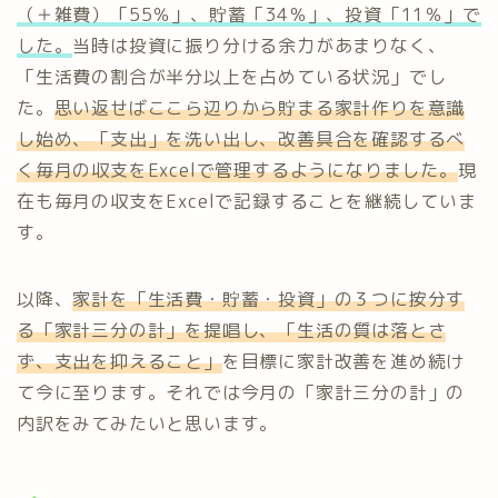
（＋雑費）「55％」、貯蓄「34％」、投資「11％」で
した。
当時は投資に振り分ける余力があまりなく、
「生活費の割合が半分以上を占めている状況」でし
た。
思い返せばここら辺りから貯まる家計作りを意識
し始め、「支出」を洗い出し、改善具合を確認するべ
く毎月の収支をExcelで管理するようになりました。
現
在も毎月の収支をExcelで記録することを継続していま
す。
以降、
家計を「生活費・貯蓄・投資」の３つに按分す
る「家計三分の計」を提唱し、「生活の質は落とさ
ず、支出を抑えること」
を目標に家計改善を進め続け
て今に至ります。それでは今月の「家計三分の計」の
内訳をみてみたいと思います。