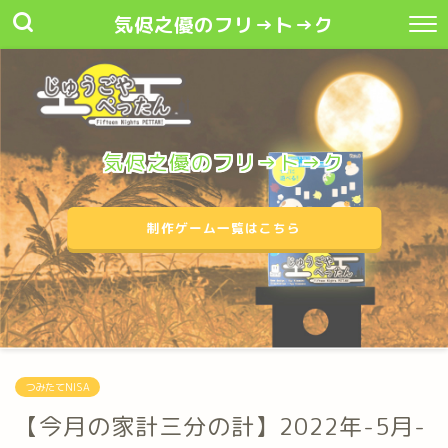
気侭之優のフリ→ト→ク
気侭之優のフリ→ト→ク
制作ゲーム一覧はこちら
つみたてNISA
【今月の家計三分の計】2022年-5月-