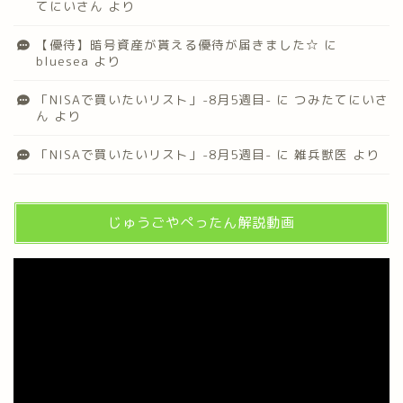
てにいさん
より
【優待】暗号資産が貰える優待が届きました☆
に
bluesea
より
「NISAで買いたいリスト」-8月5週目-
に
つみたてにいさ
ん
より
「NISAで買いたいリスト」-8月5週目-
に
雑兵獣医
より
じゅうごやぺったん解説動画
動
画
プ
レ
ー
ヤ
ー