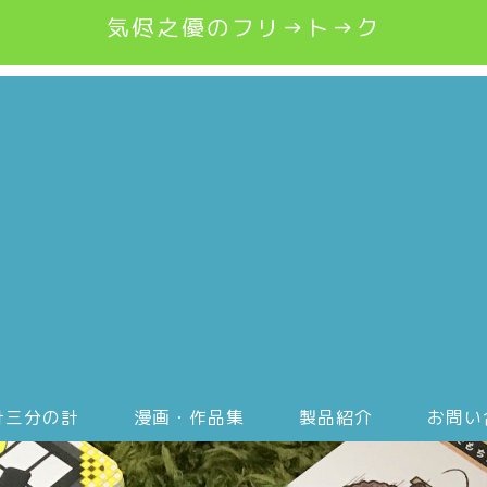
気侭之優のフリ→ト→ク
計三分の計
漫画・作品集
製品紹介
お問い