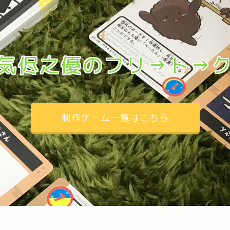
気侭之優のフリ→ト→
制作ゲーム一覧はこちら