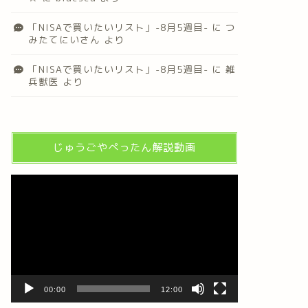
「NISAで買いたいリスト」-8月5週目-
に
つ
みたてにいさん
より
「NISAで買いたいリスト」-8月5週目-
に
雑
兵獣医
より
じゅうごやぺったん解説動画
動
画
プ
レ
ー
ヤ
ー
00:00
12:00