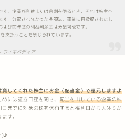
です。企業が利益または余剰を得るとき、それは株主へ
ます。分配されなかった金額は、事業に再投資されたも
および前年度の利益剰余金は分配可能です。
当を支払うことを禁じられています。
：ウィキペディア
投資してくれた株主にお金（配当金）で還元しますよ
ためには証券口座を開き、
配当を出している企業の株
利日までに対象の株を保有すると権利日から大体３か
きます。
)♪