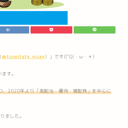
（
@tsumitate_nisan
）」です((“Q(・ω・＊)
います。
つ、2020年より「高配当・優待・増配株」を中心に
なりました。