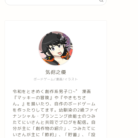
気侭之優
ボードゲーム/漫画/イラスト
令和をときめく創作系男子□~゜ 漫画
『マッキーの冒険』や『やきもちさ
ん。』を描いたり、自作のボードゲーム
を作ったりしてます。幼馴染の2級ファイ
ナンシャル・プランニング技能士のつみ
たてにいさんと共同でブログを配信。自
分が主に「創作物の紹介」、つみたてに
いさんが主に「節約」、「貯蓄」、「投