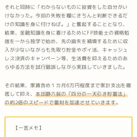
それと同時に「わからないものに投資をした自分がい
けなかった。今回の失敗を糧にきちんと判断できるだ
けの知識を身に付けねば。」と奮起することとなり、
結果、金融知識を身に着けるためにFP技能士の資格勉
強を一から独学で始め、先の損失を補填するために収
入が少ないながらも先取り貯金やポイ活、キャッシュ
レス決済のキャンペーン等、生活費を抑えるためのあ
らゆる方法を試行錯誤しながら実践していきました。
その結果、家賃含め１カ月6万円程度まで家計支出を徹
底して抑え、
本田静六翁の「四分の一天引き貯蓄法」
の約2倍のスピードで蓄財を加速させていきます
。
【一言メモ】