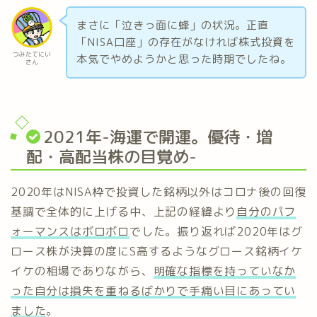
まさに「泣きっ面に蜂」の状況。正直
「NISA口座」の存在がなければ株式投資を
つみたてにい
本気でやめようかと思った時期でしたね。
さん
2021年-海運で開運。優待・増
配・高配当株の目覚め-
2020年はNISA枠で投資した銘柄以外はコロナ後の回復
基調で全体的に上げる中、上記の経緯より
自分のパフ
ォーマンスはボロボロ
でした。振り返れば2020年はグ
ロース株が決算の度にS高するようなグロース銘柄イケ
イケの相場でありながら、
明確な指標を持っていなか
った自分は損失を重ねるばかりで手痛い目にあってい
ました
。