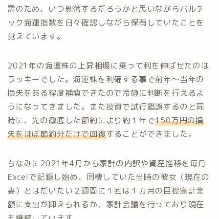
需のため、いつ剝落するだろうかと思いながらバルチ
ック海運指数を日々確認しながら保有していたことを
覚えています。
2021年の海運株の上昇相場に乗って利を伸ばせたのは
ラッキーでした。海運株を利確する事で前年～当年の
損失をある程度補填できたので冷静に判断を行えるよ
うになってきました。また投資で試行錯誤するのと同
時に、先の徹底した節約により約１年で
150万円の損
失をほぼ節約分だけで回復
することができました。
ちなみに2021年4月から家計の内訳や資産推移を毎月
Excelで記録し始め、同棲していた当時の彼女（現在の
妻）とはだいたい２週間に１回は１カ月の目標家計金
額に支出が抑えられるか、家計会議を行っており現在
も継続しています。