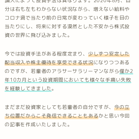
論人によって投資手法は異なります。2020年8月、自
分は右も左もわからない状況ながら、増えない給料や
コロナ渦で当たり前の日常が変わっていく様子を目の
当たりにし、将来に対する漠然とした不安から株式投
資の世界に飛び込みました。
今では投資手法がある程度定まり、
少しずつ安定した
配当収入や株主優待を享受できる状況
になりつつある
のですが、若輩者のアラサーサラリーマンながら
僅か2
年10カ月という投資期間においても様々な手痛い失敗
を経験してきました
。
まだまだ投資家としても若輩者の自分ですが、
今の立
ち位置だからこそ発信できることもある
かと思い今回
の記事を作成いたしました。