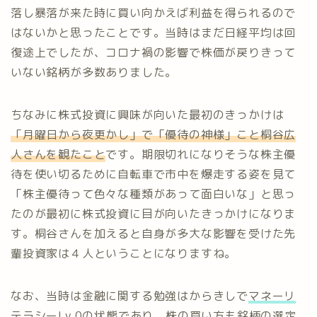
落し暴落が来た時に買い向かえば利益を得られるので
はないかと思ったことです。当時はまだ日経平均は回
復途上でしたが、コロナ禍の影響で株価が戻りきって
いない銘柄が多数ありました。
ちなみに株式投資に興味が向いた最初のきっかけは
「月曜日から夜更かし」で
「優待の神様」こと桐谷広
人さんを観たこと
です。期限切れになりそうな株主優
待を使い切るために自転車で市中を爆走する姿を見て
「株主優待って色々な種類があって面白いな」と思っ
たのが最初に株式投資に目が向いたきっかけになりま
す。桐谷さんを加えると自身が多大な影響を受けた先
輩投資家は４人ということになりますね。
なお、当時は金融に関する勉強はからきしで
マネーリ
テラシーLv.0の状態
であり、株の買い方も銘柄の選定