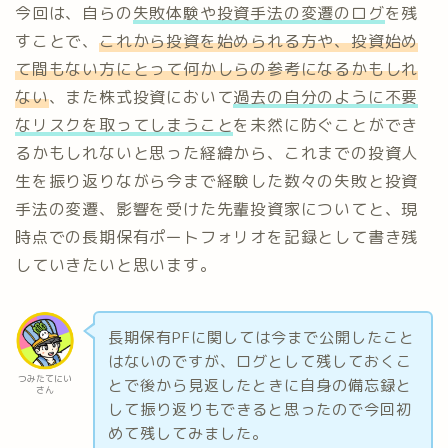
今回は、自らの
失敗体験や投資手法の変遷のログ
を残
すことで、
これから投資を始められる方や、投資始め
て間もない方にとって何かしらの参考になるかもしれ
ない
、また株式投資において
過去の自分のように不要
なリスクを取ってしまうこと
を未然に防ぐことができ
るかもしれないと思った経緯から、これまでの投資人
生を振り返りながら今まで経験した数々の失敗と投資
手法の変遷、影響を受けた先輩投資家についてと、現
時点での長期保有ポートフォリオを記録として書き残
していきたいと思います。
長期保有PFに関しては今まで公開したこと
はないのですが、ログとして残しておくこ
つみたてにい
とで後から見返したときに自身の備忘録と
さん
して振り返りもできると思ったので今回初
めて残してみました。