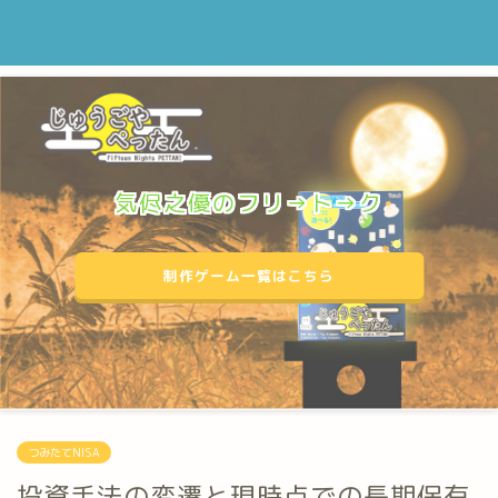
気侭之優のフリ→ト→ク
制作ゲーム一覧はこちら
つみたてNISA
投資手法の変遷と現時点での長期保有