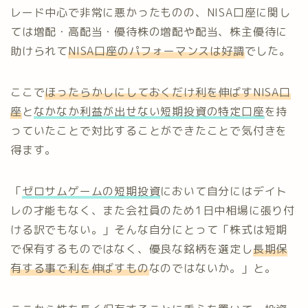
レード中心で非常に悪かったものの、NISA口座に関し
ては増配・高配当・優待株の増配や配当、株主優待に
助けられて
NISA口座のパフォーマンスは好調
でした。
ここで
ほったらかしにしておくだけ利を伸ばすNISA口
座
と
なかなか利益が出せない短期投資の特定口座
を持
っていたことで対比することができたことで気付きを
得ます。
「
ゼロサムゲームの短期投資
において自分にはデイト
レの才能もなく、また会社員のため1日中相場に張り付
ける訳でもない。」そんな自分にとって「株式は短期
で保有するものではなく、優良な銘柄を選定し
長期保
有する事で利を伸ばすもの
なのではないか。」と。