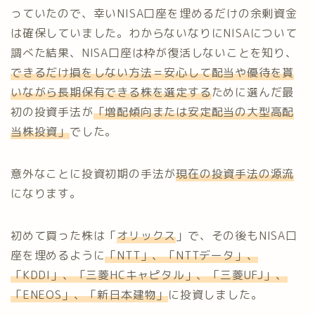
っていたので、幸いNISA口座を埋めるだけの余剰資金
は確保していました。わからないなりにNISAについて
調べた結果、NISA口座は枠が復活しないことを知り、
できるだけ損をしない方法＝安心して配当や優待を貰
いながら長期保有できる株を選定する
ために選んだ最
初の投資手法が
「増配傾向または安定配当の大型高配
当株投資」
でした。
意外なことに投資初期の手法が
現在の投資手法の源流
になります。
初めて買った株は「
オリックス
」で、その後もNISA口
座を埋めるように
「NTT」、「NTTデータ」、
「KDDI」、「三菱HCキャピタル」、「三菱UFJ」、
「ENEOS」、「新日本建物」
に投資しました。