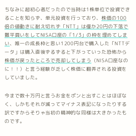
ちなみに超初心者だったので当時は1株単位で投資でき
ることを知らず、単元投資を行っており、
株価の100
倍の値動きに耐え切れず「NTT」は僅か20円の下落で
難平買いをしてNISA口座の「1/3」の枠を埋めてしま
い
、唯一の成長枠と思い1200円台で購入した「NTTデ
ータ」は購入直後ずるずると下がっていった恐怖から
株価が戻ったところで売却してしまう
（NISA口座なの
に！！）と言う経験が乏しく株価に翻弄される投資を
していました。
今まで数十万円と言うお金をポンと出すことはほぼな
く、しかもそれが減ってマイナス表記になったりする
訳ですからそりゃ当初の精神的な同様は大きかったも
のです。