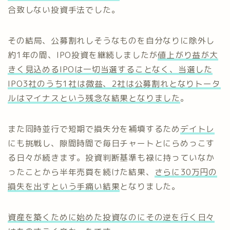
合致しない投資手法でした。
その結局、公募割れしそうなものを自分なりに除外し
約1年の間、IPO投資を継続しましたが
値上がり益が大
きく見込めるIPOは一切当選することなく、当選した
IPO3社のうち1社は微益、2社は公募割れとなりトータ
ルはマイナスという残念な結果となりました
。
また同時並行で短期で損失分を補填するため
デイトレ
にも挑戦し、隙間時間で毎日チャートとにらめっこす
る日々が続きます。投資判断基準も禄に持っていなか
ったことから半年売買を続けた結果、
さらに30万円の
損失を出すという手痛い結果
となりました。
資産を築くために始めた投資なのにその逆を行く日々