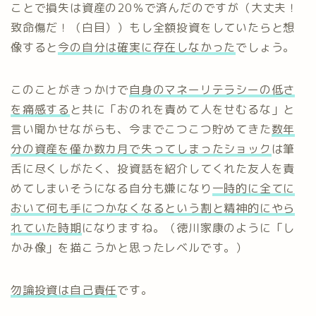
ことで損失は資産の20％で済んだのですが（大丈夫！
致命傷だ！（白目））もし全額投資をしていたらと想
像すると
今の自分は確実に存在しなかった
でしょう。
このことがきっかけで
自身のマネーリテラシーの低さ
を痛感する
と共に「おのれを責めて人をせむるな」と
言い聞かせながらも、今までこつこつ貯めてきた
数年
分の資産を僅か数カ月で失ってしまったショック
は筆
舌に尽くしがたく、投資話を紹介してくれた友人を責
めてしまいそうになる自分も嫌になり
一時的に全てに
おいて何も手につかなくなるという割と精神的にやら
れていた時期
になりますね。（徳川家康のように「し
かみ像」を描こうかと思ったレベルです。）
勿論投資は自己責任
です。