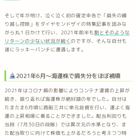
そして年が明け、泣く泣く初の確定申告で「損失の繰
り越し控除」をダイヤモンドザイの特集記事を読みな
がら丸１日かけて行い、2021年前半も
割とそのような
リターンの少ない状況が続く
のですが、そんな自分も
遂にラッキーパンチに遭遇します。
2021年6月～海運株で損失分をほぼ補填
2021年はコロナ禍の影響によりコンテナ運賃の上昇が
続き、振り返れば海運株が絶好調の年でした。自分は
たまたま6月頃に商船三井に単元投資を行い、運よく海
運の上昇相場に乗ることができました。配当利回りも
当時（7月30日の段階）では異次元の水準となり、ま
た配当取りに向けて株価も上がるだろうと考えつつ特