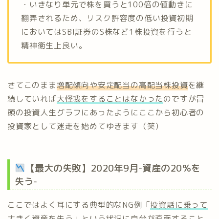
・いきなり単元で株を買うと100倍の値動きに
翻弄されるため、リスク許容度の低い投資初期
においてはSBI証券のS株など1株投資を行うと
精神衛生上良い。
さてこのまま
増配傾向や安定配当の高配当株投資
を継
続していれば
大怪我をすることはなかった
のですが冒
頭の投資人生グラフにあったようにここから初心者の
投資家として迷走を始めてゆきます（笑）
【最大の失敗】2020年9月-資産の20％を
失う-
ここではよく耳にする典型的なNG例「
投資話に乗って
大きく資産を失う
」という状況に自分が直面すること