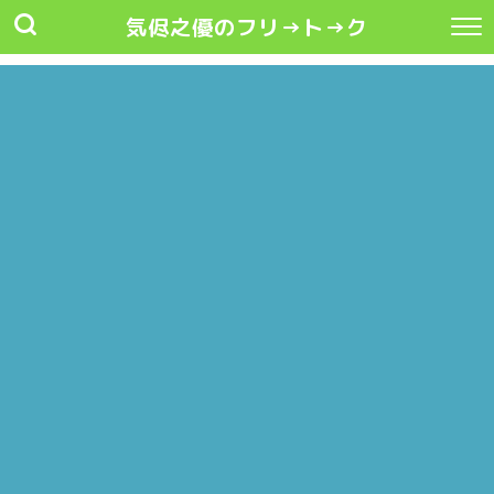
気侭之優のフリ→ト→ク