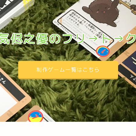
気侭之優のフリ→ト→
制作ゲーム一覧はこちら