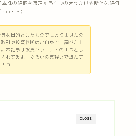
日本株の銘柄を選定する１つのきっかけや新たな銘柄
(・ω・＊)
奨等を目的としたものではありませんの
の取引や投資判断はご自身でも調べた上
す。本記事は投資バラエティの１つとし
り入れてみよーぐらいの気軽さで読んで
_）m
CLOSE