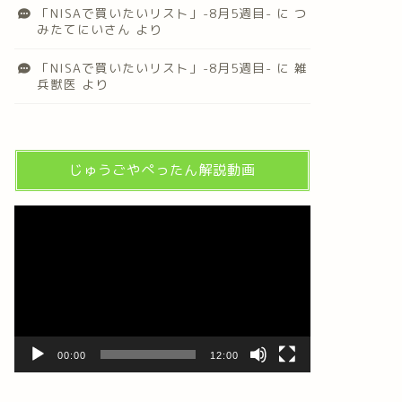
「NISAで買いたいリスト」-8月5週目-
に
つ
みたてにいさん
より
「NISAで買いたいリスト」-8月5週目-
に
雑
兵獣医
より
じゅうごやぺったん解説動画
動
画
プ
レ
ー
ヤ
ー
00:00
12:00