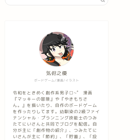
気侭之優
ボードゲーム/漫画/イラスト
令和をときめく創作系男子□~゜ 漫画
『マッキーの冒険』や『やきもちさ
ん。』を描いたり、自作のボードゲーム
を作ったりしてます。幼馴染の2級ファイ
ナンシャル・プランニング技能士のつみ
たてにいさんと共同でブログを配信。自
分が主に「創作物の紹介」、つみたてに
いさんが主に「節約」、「貯蓄」、「投