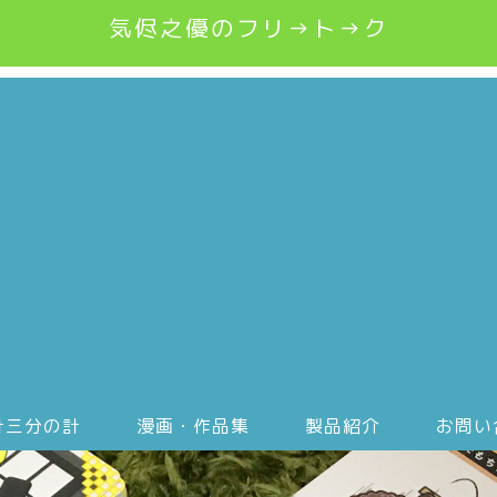
気侭之優のフリ→ト→ク
計三分の計
漫画・作品集
製品紹介
お問い