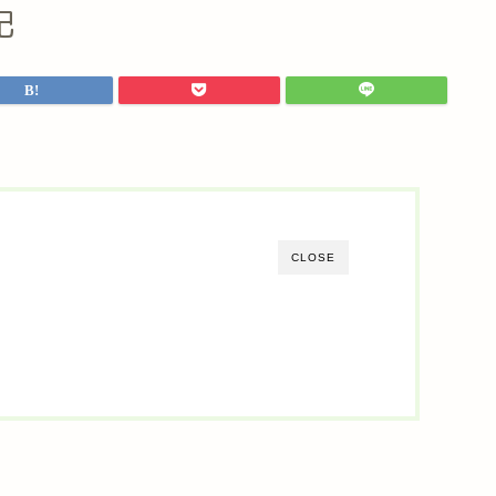
記
CLOSE