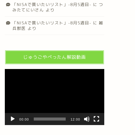
「NISAで買いたいリスト」-8月5週目-
に
つ
みたてにいさん
より
「NISAで買いたいリスト」-8月5週目-
に
雑
兵獣医
より
じゅうごやぺったん解説動画
動
画
プ
レ
ー
ヤ
ー
00:00
12:00