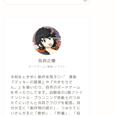
気侭之優
ボードゲーム/漫画/イラスト
令和をときめく創作系男子□~゜ 漫画
『マッキーの冒険』や『やきもちさ
ん。』を描いたり、自作のボードゲーム
を作ったりしてます。幼馴染の2級ファイ
ナンシャル・プランニング技能士のつみ
たてにいさんと共同でブログを配信。自
分が主に「創作物の紹介」、つみたてに
いさんが主に「節約」、「貯蓄」、「投