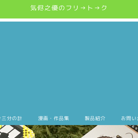
気侭之優のフリ→ト→ク
計三分の計
漫画・作品集
製品紹介
お問い