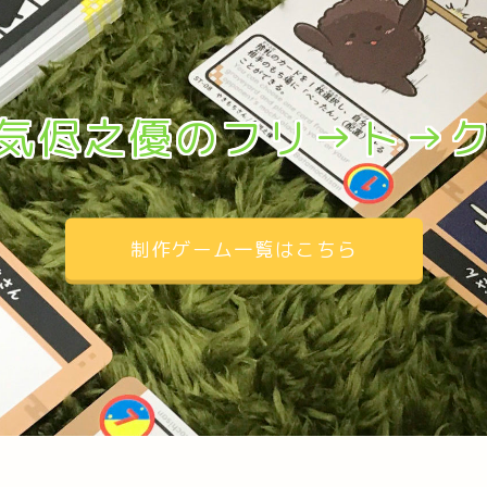
気侭之優のフリ→ト→
制作ゲーム一覧はこちら