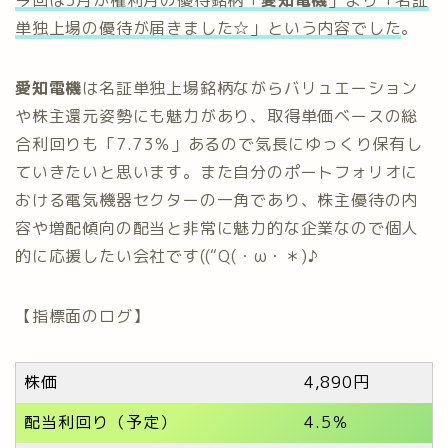
単独上場の優待が届きました☆」という内容でした
。
愛知電機
は名証単独上場銘柄ながらバリュエーション
や株主還元姿勢にも魅力があり、取得単価ベースの総
合利回りも「7.73％」あるので気長にゆっくり保有し
ていきたいと思います。また自分のポートフォリオに
おける電気機器セクターの一角であり、株主優待の内
容や増配傾向の配当と非常に魅力的な企業なので個人
的に応援したい会社です((“Q(・ω・＊)♪
【指標面のログ】
株価
4,890円
配当利回り（予定）
4.5％