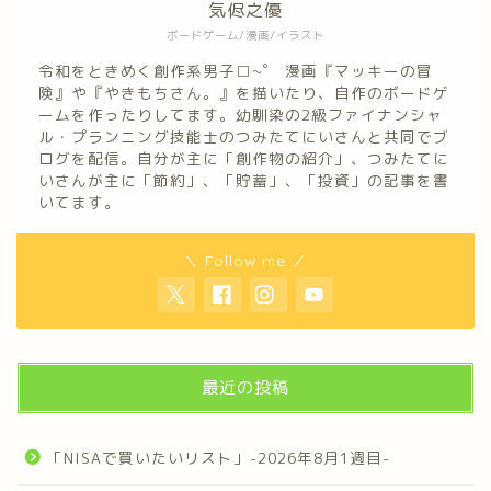
気侭之優
ボードゲーム/漫画/イラスト
令和をときめく創作系男子□~゜ 漫画『マッキーの冒
険』や『やきもちさん。』を描いたり、自作のボードゲ
ームを作ったりしてます。幼馴染の2級ファイナンシャ
ル・プランニング技能士のつみたてにいさんと共同でブ
ログを配信。自分が主に「創作物の紹介」、つみたてに
いさんが主に「節約」、「貯蓄」、「投資」の記事を書
いてます。
＼ Follow me ／
最近の投稿
「NISAで買いたいリスト」-2026年8月1週目-