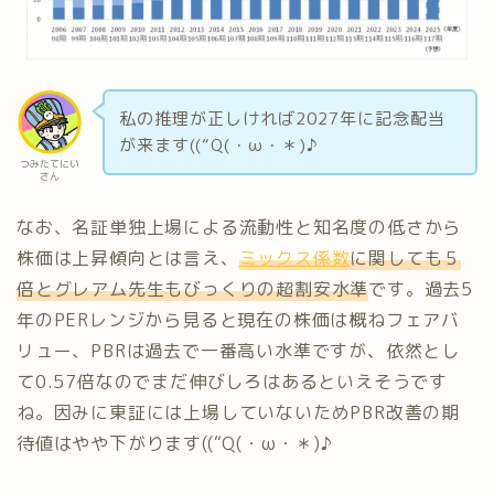
私の推理が正しければ2027年に記念配当
が来ます((“Q(・ω・＊)♪
つみたてにい
さん
なお、名証単独上場による流動性と知名度の低さから
株価は上昇傾向とは言え、
ミックス係数
に関しても５
倍とグレアム先生もびっくりの超割安水準
です。過去5
年のPERレンジから見ると現在の株価は概ねフェアバ
リュー、PBRは過去で一番高い水準ですが、依然とし
て0.57倍なのでまだ伸びしろはあるといえそうです
ね。因みに東証には上場していないためPBR改善の期
待値はやや下がります((“Q(・ω・＊)♪