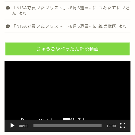
「NISAで買いたいリスト」-8月5週目-
に
つみたてにいさ
ん
より
「NISAで買いたいリスト」-8月5週目-
に
雑兵獣医
より
じゅうごやぺったん解説動画
動
画
プ
レ
ー
ヤ
ー
00:00
12:00