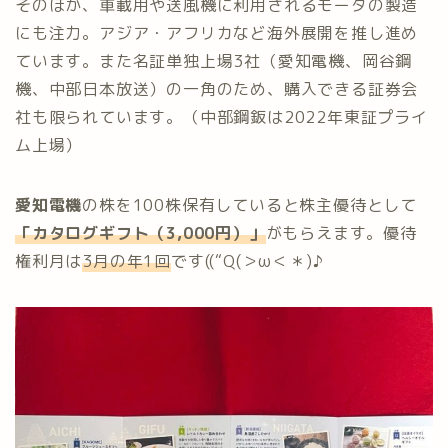
そのほか、車載用や送風機に利用されるモータの製造
にも注力。アジア・アフリカなど海外展開を推し進め
ています。また名証単独上場3社（愛知電機、岡谷鋼
機、中部日本放送）の一角のため、購入できる証券会
社も限られています。（中部鋼鈑は2022年東証プライ
ム上場）
愛知電機
の株を100株保有していると株主優待として
「
カタログギフト（3,000円）
」
がもらえます。優待
権利月は
3月の年1回
です((“Q(＞ω＜＊)♪