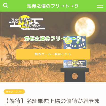
気侭之優のフリ→ト→ク
気侭之優のフリ→ト→ク
制作ゲーム一覧はこちら
ライフ・マネー
【優待】名証単独上場の優待が届きま