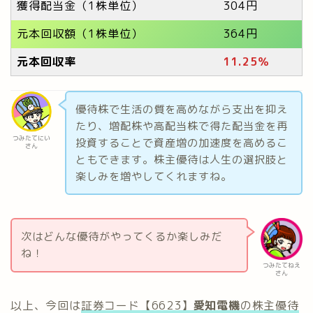
獲得配当金（1株単位）
304円
元本回収額（1株単位）
364円
元本回収率
11.25
％
優待株で生活の質を高めながら支出を抑え
たり、増配株や高配当株で得た配当金を再
つみたてにい
投資することで資産増の加速度を高めるこ
さん
ともできます。株主優待は人生の選択肢と
楽しみを増やしてくれますね。
次はどんな優待がやってくるか楽しみだ
ね！
つみたてねえ
さん
以上、今回は
証券コード【6623】
愛知電機
の株主優待