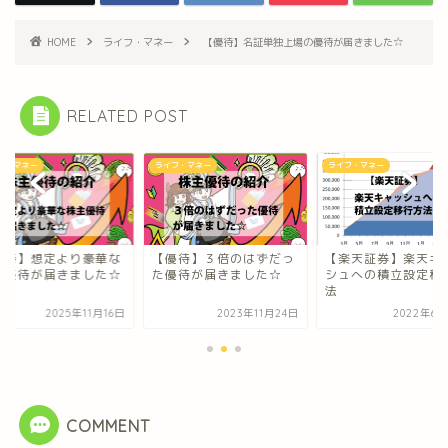
HOME
ライフ・マネー
【優待】名証単独上場の優待が届きました☆
RELATED POST
ライフ・マネー
ライフ・マネー
ライフ・マネー
【優待】３倍のはずだっ
【楽天証券】楽天キャッ
【優待】想定
た優待が届きました☆
シュへの積立設定移行方
株主優待が届
法
2023年11月24日
2022年6月23日
2
COMMENT