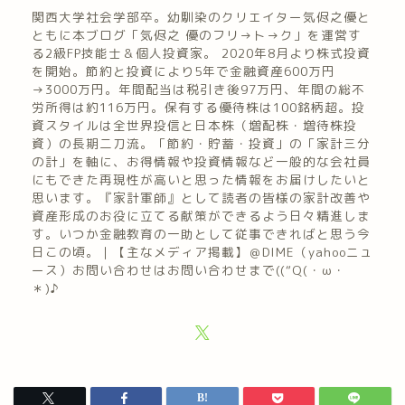
関西大学社会学部卒。幼馴染のクリエイター気侭之優と
ともに本ブログ「気侭之 優のフリ→ト→ク」を運営す
る2級FP技能士＆個人投資家。 2020年8月より株式投資
を開始。節約と投資により5年で金融資産600万円
→3000万円。年間配当は税引き後97万円、年間の総不
労所得は約116万円。保有する優待株は100銘柄超。投
資スタイルは全世界投信と日本株（増配株・増待株投
資）の長期二刀流。「節約・貯蓄・投資」の「家計三分
の計」を軸に、お得情報や投資情報など一般的な会社員
にもできた再現性が高いと思った情報をお届けしたいと
思います。『家計軍師』として読者の皆様の家計改善や
資産形成のお役に立てる献策ができるよう日々精進しま
す。いつか金融教育の一助として従事できればと思う今
日この頃。｜【主なメディア掲載】＠DIME（yahooニュ
ース）お問い合わせはお問い合わせまで((“Q(・ω・
＊)♪