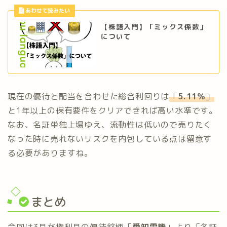
【株語入門】「ミックス係数」
について
現在の優待と配当を合わせた総合利回りは
「
5.11％
」
と1年以上の保有要件をクリアできれば高い水準です。
なお、名証単独上場ゆえ、流動性は低いので売りたく
なった時に売れないリスクを内包している点は留意す
る必要がありますね。
まとめ
今回は3月が権利月の優待銘柄「
愛知電機
」より「名証