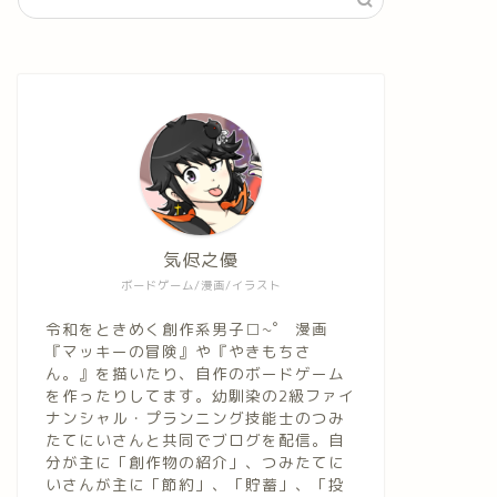
気侭之優
ボードゲーム/漫画/イラスト
令和をときめく創作系男子□~゜ 漫画
『マッキーの冒険』や『やきもちさ
ん。』を描いたり、自作のボードゲーム
を作ったりしてます。幼馴染の2級ファイ
ナンシャル・プランニング技能士のつみ
たてにいさんと共同でブログを配信。自
分が主に「創作物の紹介」、つみたてに
いさんが主に「節約」、「貯蓄」、「投