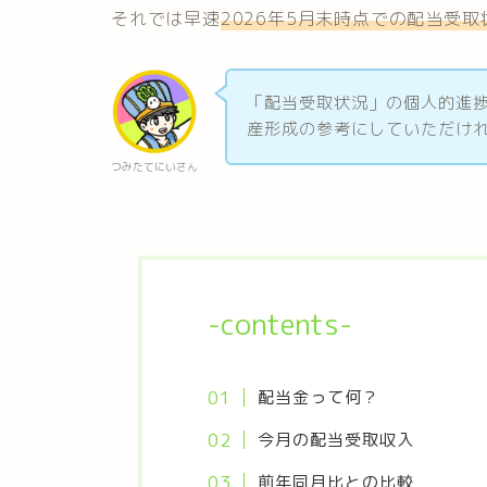
それでは早速
2026年5
月末時点での配当受取
「配当受取状況」の個人的進
産形成の参考にしていただけ
つみたてにいさん
-contents-
配当金って何？
今月の配当受取収入
前年同月比との比較