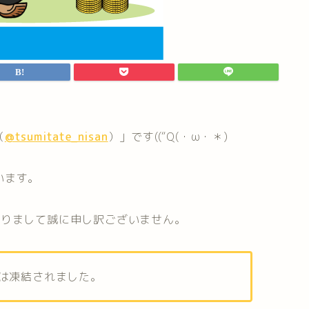
（
@tsumitate_nisan
）」です((“Q(・ω・＊)
います。
おりまして誠に申し訳ございません。
んは凍結されました。