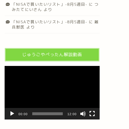
「NISAで買いたいリスト」-8月5週目-
に
つ
みたてにいさん
より
「NISAで買いたいリスト」-8月5週目-
に
雑
兵獣医
より
じゅうごやぺったん解説動画
動
画
プ
レ
ー
ヤ
ー
00:00
12:00