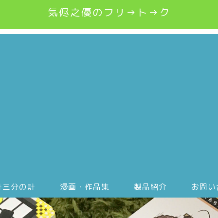
気侭之優のフリ→ト→ク
計三分の計
漫画・作品集
製品紹介
お問い