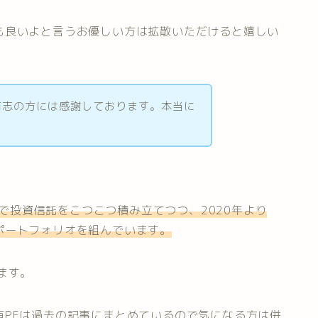
も良いよと言うお優しい方は拡散いただけると嬉しい
有志の方には感謝しております。本当に
m
A」で投資信託をこつこつ積み立てつつ、2020年より
ポートフォリオを組んでいます。
ます。
有PFは過去の記事にまとめているので気になる方は併