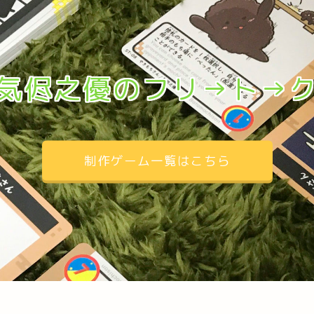
気侭之優のフリ→ト→
制作ゲーム一覧はこちら