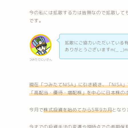
今の私には拡散する力は皆無なので拡散して
です。
拡散にご協力いただいている
ありがとうございますm(_ _)
つみたてにいさん
現在「つみたてNISA」に引き続き、「NIS
「高配当・優待・増配株」を中心に日本株の
今月で
株式投資を始めてから5年9カ月
となり
今までの投資手法の変遷や現時点での長期保