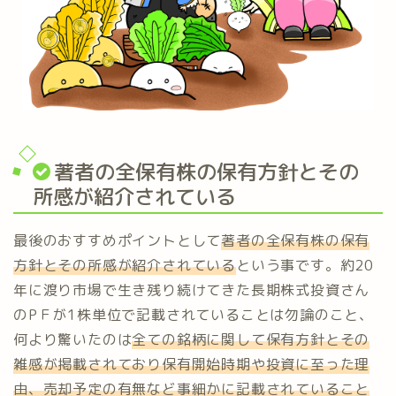
著者の全保有株の保有方針とその
所感が紹介されている
最後のおすすめポイントとして
著者の全保有株の保有
方針とその所感が紹介されている
という事です。約20
年に渡り市場で生き残り続けてきた長期株式投資さん
のPＦが1株単位で記載されていることは勿論のこと、
何より驚いたのは
全ての銘柄に関して保有方針とその
雑感が掲載されており保有開始時期や投資に至った理
由、売却予定の有無など事細かに
記載
されていること