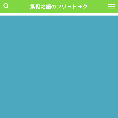
気侭之優のフリ→ト→ク