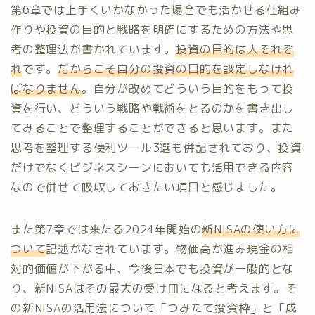
第6章では上手くいかなかった場合でも活かせる仕組み
作りや投資の目的と戦略を明確にするための方法や思
考の整理法が書かれています。
投資の目的は人それぞ
れ
です。
だからこそ自分の投資の目的を設定しなけれ
ばなりません
。自分が改めてどういう目的をもって投
資を行い、どういう戦略や戦術をとるのかを書き出し
てみることで整理することができると思います。また
思考を整理する便利ツール3選も併記されており、投資
だけでなくビジネスシーンにおいても活用できる内容
なので併せて吸収しておきたい項目と感じました。
また第7章では来たる2024年開始の
新NISAの使い方に
ついて
記述がなされています。物価高が進み現金の相
対的価値が下がる中、今後日本でも投資が一般的とな
り、新NISAはその最大の受け皿になると考えます。そ
の新NISAの活用法について「つみたて投資枠」と「成