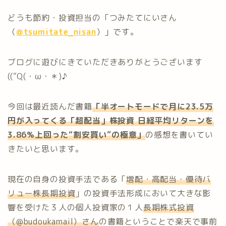
どうも節約・投資担当の「つみたてにいさん
（
@tsumitate_nisan
）」です。
ブログに遊びにきていただきありがとうございます
((“Q(・ω・＊)♪
今回は最近読んだ書籍
「半オートモードで月に23.5万
円が入ってくる「超配当」株投資 日経平均リターンを
3.86%上回った“割安買い”の極意」
の感想を書いてい
きたいと思います。
現在の自身の投資手法である「
増配・高配当・優待バ
リュー株長期投資
」の投資手法形成において大きな影
響を受けた３人の個人投資家の１人
長期株式投資
（@budoukamail）さん
の書籍ということで楽天で事前