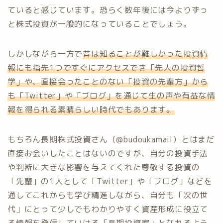
ていると感じています。恐らく数年後には今よりずっ
と株式投資が一般的になっていることでしょう。
しかしながら一方で
昔は知ることが難しかった投資情
報にも指先1つですぐにアクセスでき「先人の投資哲
学」や、直接会ったことのない「投資の先輩方」から
も「Twitter」や「ブログ」を通じて生の声
や
有益な情
報を得られる素晴らしい時代でもあります。
もちろん長期株式投資さん（@budoukamail）とはまだ
直接お会いしたことはないのですが、自分の投資手法
や判断に大きな影響を与えてくれた尊敬する投資の
「先輩」の1人として「Twitter」や「ブログ」などを
通してこれからも学び精進しながら、自分も「次の世
代」にとって少しでもわかりやすく資産形成に役立て
る情報を発信していける「長期投資家」となれるよう