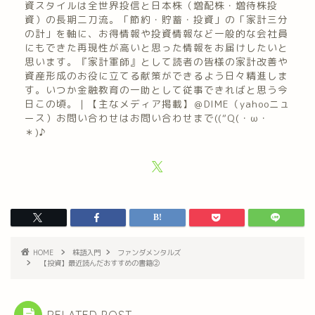
資スタイルは全世界投信と日本株（増配株・増待株投
資）の長期二刀流。「節約・貯蓄・投資」の「家計三分
の計」を軸に、お得情報や投資情報など一般的な会社員
にもできた再現性が高いと思った情報をお届けしたいと
思います。『家計軍師』として読者の皆様の家計改善や
資産形成のお役に立てる献策ができるよう日々精進しま
す。いつか金融教育の一助として従事できればと思う今
日この頃。｜【主なメディア掲載】＠DIME（yahooニュ
ース）お問い合わせはお問い合わせまで((“Q(・ω・
＊)♪
HOME
株語入門
ファンダメンタルズ
【投資】最近読んだおすすめの書籍②
RELATED POST