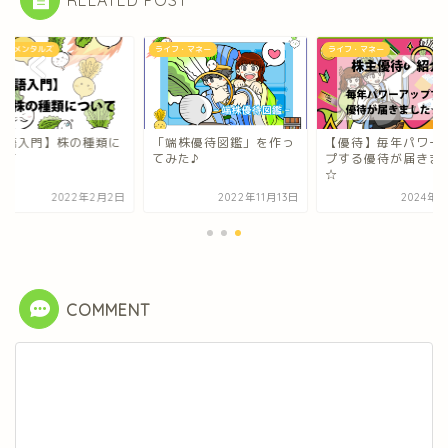
ンダメンタルズ
ライフ・マネー
ライフ・マネー
株語入門】株の種類に
「端株優待図鑑」を作っ
【優待】毎年パワー
いて
てみた♪
プする優待が届きま
☆
2022年2月2日
2022年11月13日
2024年3
COMMENT