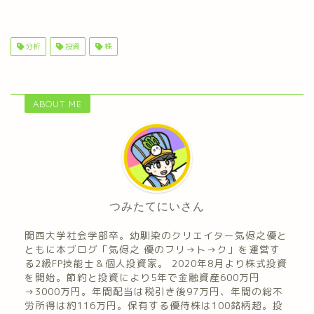
分析
投資
株
ABOUT ME
つみたてにいさん
関西大学社会学部卒。幼馴染のクリエイター気侭之優と
ともに本ブログ「気侭之 優のフリ→ト→ク」を運営す
る2級FP技能士＆個人投資家。 2020年8月より株式投資
を開始。節約と投資により5年で金融資産600万円
→3000万円。年間配当は税引き後97万円、年間の総不
労所得は約116万円。保有する優待株は100銘柄超。投