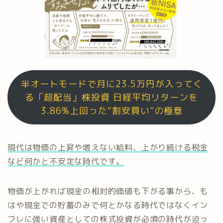
半オートモードで月に23.5万円が入ってく
る「超配当」株投資 日経平均リターンを
3.86%上回った“割安買い”の極意
現代は物価の上昇や増えない給料、上がり続ける税金
など何かと不安定な時代です。
物価が上がれば現金の相対的価値も下がる事から、も
はや現金での貯蓄のみで何とかなる時代ではなくイン
フレに強い資産としての株式投資が必須の時代が迫っ