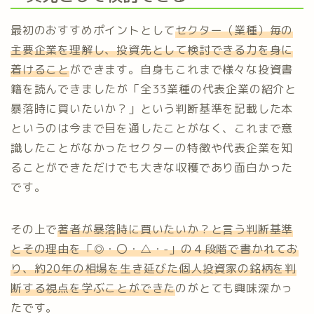
最初のおすすめポイントとして
セクター（業種）毎の
主要企業を理解し、投資先として検討できる力を身に
着けること
ができます。自身もこれまで様々な投資書
籍を読んできましたが「全33業種の代表企業の紹介と
暴落時に買いたいか？」という判断基準を記載した本
というのは今まで目を通したことがなく、これまで意
識したことがなかったセクターの特徴や代表企業を知
ることができただけでも大きな収穫であり面白かった
です。
その上で
著者が暴落時に買いたいか？と言う判断基準
とその理由を「◎・〇・△・-」の４段階で書かれてお
り、約20年の相場を生き延びた個人投資家の銘柄を判
断する視点を学ぶことができた
のがとても興味深かっ
たです。