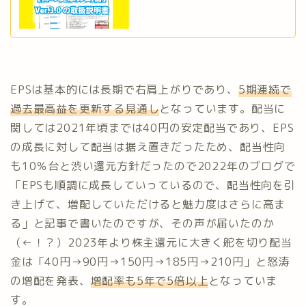
EPSは基本的には長期で右肩上がりであり、
5期連続で
過去最高益を更新する見通し
となっています。配当に
関しては2021年頃までは40円の安定配当であり、EPS
の成長に対して配当は据え置きだったため、配当性向
も10％台と渋い還元方針だったので2022年のブログで
「EPSも順調に成長していっているので、配当性向を引
き上げて、増配していただけると魅力度はさらに高ま
る」と記事で書いたのですが、その声が届いたのか
（←！？）2023年より株主還元に大きく舵を切り配当
金は「40円→90円→150円→185円→210円」と怒涛
の増配を発表、
増配率も5年で5倍以上
となっていま
す。