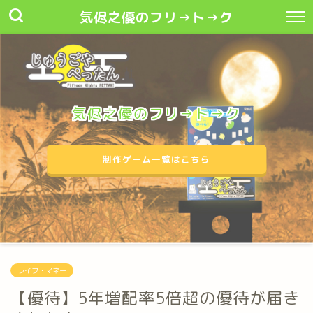
気侭之優のフリ→ト→ク
気侭之優のフリ→ト→ク
制作ゲーム一覧はこちら
ライフ・マネー
【優待】5年増配率5倍超の優待が届き