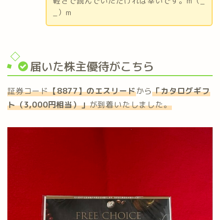
軽さで読んでいただければ幸いです。m（_
_）m
届いた株主優待がこちら
証券コード
【8877】の
エスリード
から
「
カタログギフ
ト（3,000円相当）
」
が到着いたしました。