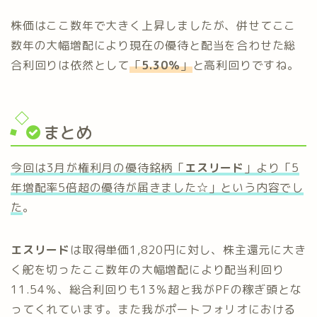
株価はここ数年で大きく上昇しましたが、併せてここ
数年の大幅増配により現在の優待と配当を合わせた総
合利回りは依然として
「
5.30％
」
と高利回りですね。
まとめ
今回は3月が権利月の優待銘柄「
エスリード
」より「5
年増配率5倍超の優待が届きました☆」という内容でし
た
。
エスリード
は取得単価1,820円に対し、株主還元に大き
く舵を切ったここ数年の大幅増配により配当利回り
11.54％、総合利回りも13％超と我がPFの稼ぎ頭とな
ってくれています。また我がポートフォリオにおける