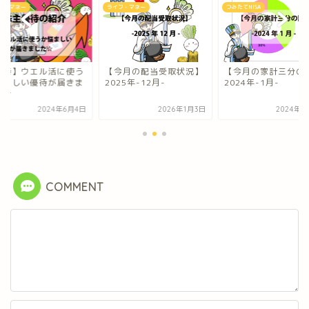
フ・マネー
つみたてNISA
ライフ・マネー
今月の配当受取状況】
【今月の家計三分の計】
【優待】ウエル活に
25年-12月-
2024年-1月-
か悩ましい優待が届
した☆
2026年1月3日
2024年2月6日
2024年6
COMMENT