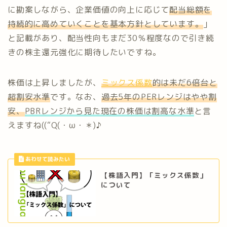
に勘案しながら、企業価値の向上に応じて
配
当総額を
持続的に高めていくことを基本方針としています
。
」
と記載があり、配当性向もまだ30％程度なので引き続
きの株主還元強化に期待したいですね。
株価は上昇しましたが、
ミックス係数
的は未だ6倍台と
超割安水準
です。なお、
過去5年のPERレンジはやや割
安、
PBRレンジから見た現在の株価は割高な水準
と言
えますね((“Q(・ω・＊)♪
【株語入門】「ミックス係数」
について