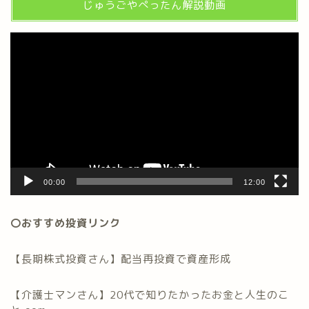
じゅうごやぺったん解説動画
動
画
プ
レ
ー
ヤ
ー
00:00
12:00
〇おすすめ投資リンク
【長期株式投資さん】配当再投資で資産形成
【介護士マンさん】20代で知りたかったお金と人生のこ