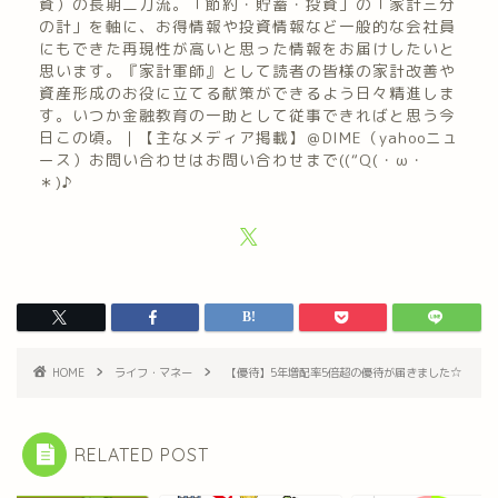
資）の長期二刀流。「節約・貯蓄・投資」の「家計三分
の計」を軸に、お得情報や投資情報など一般的な会社員
にもできた再現性が高いと思った情報をお届けしたいと
思います。『家計軍師』として読者の皆様の家計改善や
資産形成のお役に立てる献策ができるよう日々精進しま
す。いつか金融教育の一助として従事できればと思う今
日この頃。｜【主なメディア掲載】＠DIME（yahooニュ
ース）お問い合わせはお問い合わせまで((“Q(・ω・
＊)♪
HOME
ライフ・マネー
【優待】5年増配率5倍超の優待が届きました☆
RELATED POST