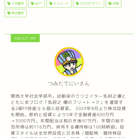
３月優待
8877
エスリード
カタログギフト
投資
株主優待
ABOUT ME
つみたてにいさん
関西大学社会学部卒。幼馴染のクリエイター気侭之優と
ともに本ブログ「気侭之 優のフリ→ト→ク」を運営す
る2級FP技能士＆個人投資家。 2020年8月より株式投資
を開始。節約と投資により5年で金融資産600万円
→3000万円。年間配当は税引き後97万円、年間の総不
労所得は約116万円。保有する優待株は100銘柄超。投
資スタイルは全世界投信と日本株（増配株・増待株投