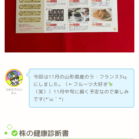
今回は11月の山形県産のラ・フランス3㎏
にしました。（←フルーツ大好き
つみたてにい
（笑））11月中旬に届く予定なので楽しみ
さん
です(*´ω｀*)
株の健康診断書