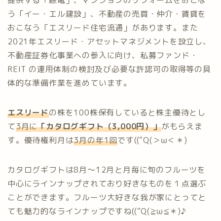
提供する「綜電」、マンションのリフォームをおこな
う「イー・エル建設」、不動産の売買・仲介・賃貸を
おこなう「エスリード住宅流通」があります。また
2021年エスリード・アセットマネジメントを設立し、
不動産証券化事業への参入に向け、私募ファンド・
REIT の運用体制の検討及び必要な許認可の取得等の具
体的な準備作業を進めています。
エスリード
の株を100株保有していると株主優待とし
て
3月に
「
カタログギフト（3,000円）
」
がもらえま
す。優待権利月は
3月の年1回
です((“Q(＞ω＜＊)
カタログギフトは8月～12月と月毎に旬のフルーツを
中心にラインナップされており好きなものを１点選ぶ
ことができます。フルーツ大好きな我が家にとってと
ても魅力的なラインナップですね((“Q(≧ω≦＊)♪