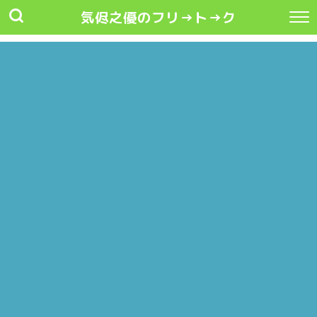
気侭之優のフリ→ト→ク