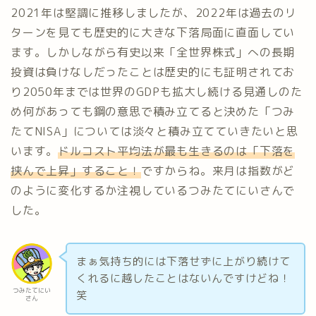
2021年は堅調に推移しましたが、2022年は過去のリ
ターンを見ても歴史的に大きな下落局面に直面してい
ます。しかしながら有史以来「全世界株式」への長期
投資は負けなしだったことは歴史的にも証明されてお
り2050年までは世界のGDPも拡大し続ける見通しのた
め何があっても鋼の意思で積み立てると決めた「つみ
たてNISA」については淡々と積み立てていきたいと思
います。
ドルコスト平均法が最も生きるのは「下落を
挟んで上昇」すること！
ですからね。来月は指数がど
のように変化するか注視しているつみたてにいさんで
した。
まぁ気持ち的には下落せずに上がり続けて
くれるに越したことはないんですけどね！
つみたてにい
笑
さん