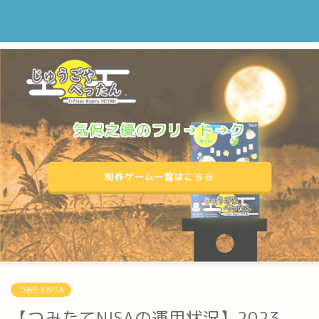
気侭之優のフリ→ト→ク
制作ゲーム一覧はこちら
つみたてNISA
【つみたてNISAの運用状況】2023