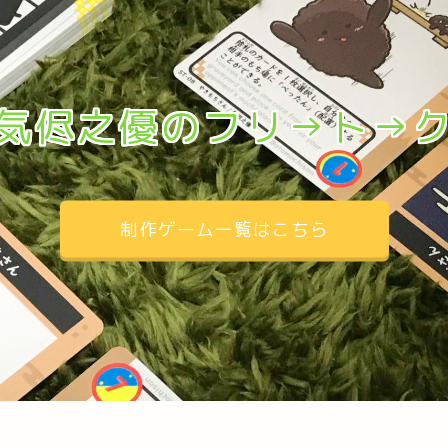
気侭之優のフリ→ト→
制作ゲーム一覧はこちら