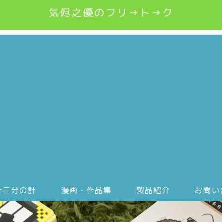
気侭之優のフリ→ト→ク
計三分の計
漫画・作品集
製品紹介
お問い