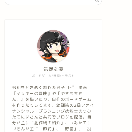
気侭之優
ボードゲーム/漫画/イラスト
令和をときめく創作系男子□~゜ 漫画
『マッキーの冒険』や『やきもちさ
ん。』を描いたり、自作のボードゲーム
を作ったりしてます。幼馴染の2級ファイ
ナンシャル・プランニング技能士のつみ
たてにいさんと共同でブログを配信。自
分が主に「創作物の紹介」、つみたてに
いさんが主に「節約」、「貯蓄」、「投