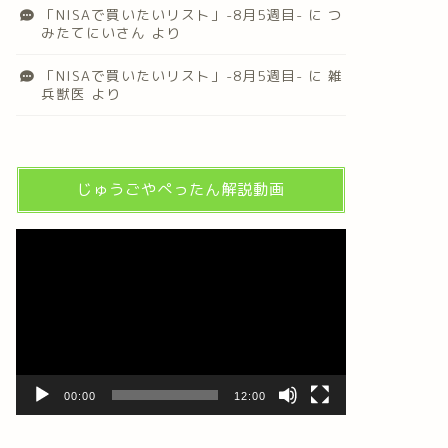
「NISAで買いたいリスト」-8月5週目-
に
つ
みたてにいさん
より
「NISAで買いたいリスト」-8月5週目-
に
雑
兵獣医
より
じゅうごやぺったん解説動画
動
画
プ
レ
ー
ヤ
ー
00:00
12:00