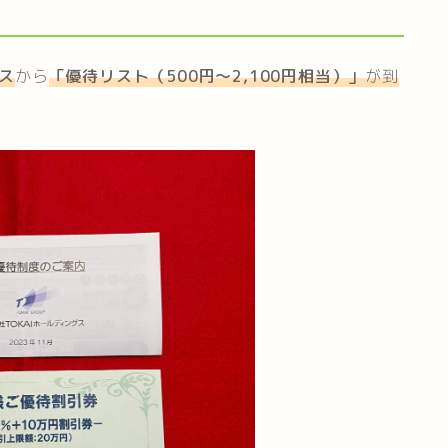
グス
から
「
優待リスト（500円～2,100円相当）
」
が到