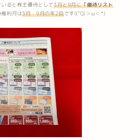
ていると株主優待として
3月と9月に
「
優待リスト
待権利月は
3月・9月の年2回
です((“Q(＞ω＜*)