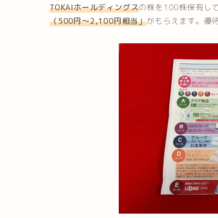
TOKAIホールディングス
の株を100株保有し
（500円～2,100円
相当
」
がもらえます。優