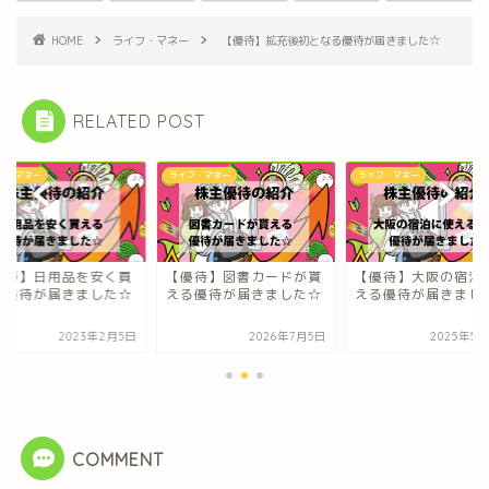
HOME
ライフ・マネー
【優待】拡充後初となる優待が届きました☆
RELATED POST
フ・マネー
ライフ・マネー
ライフ・マネー
優待】日用品を安く買
【優待】図書カードが貰
【優待】大阪の宿泊
る優待が届きました☆
える優待が届きました☆
える優待が届きまし
2023年2月5日
2026年7月5日
2025年5月
COMMENT