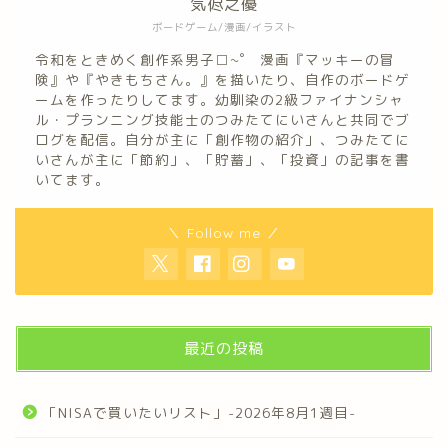
気侭之優
ボードゲーム/漫画/イラスト
令和をときめく創作系男子□~゜ 漫画『マッキーの冒
険』や『やきもちさん。』を描いたり、自作のボードゲ
ームを作ったりしてます。幼馴染の2級ファイナンシャ
ル・プランニング技能士のつみたてにいさんと共同でブ
ログを配信。自分が主に「創作物の紹介」、つみたてに
いさんが主に「節約」、「貯蓄」、「投資」の記事を書
いてます。
＼ Follow me ／
最近の投稿
「NISAで買いたいリスト」-2026年8月1週目-