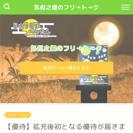
気侭之優のフリ→ト→ク
気侭之優のフリ→ト→ク
制作ゲーム一覧はこちら
ライフ・マネー
【優待】拡充後初となる優待が届きま