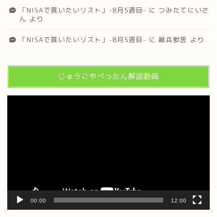
「NISAで買いたいリスト」-8月5週目-
に
つみたてにいさ
ん
より
「NISAで買いたいリスト」-8月5週目-
に
雑兵獣医
より
じゅうごやぺったん解説動画
動
画
プ
レ
ー
ヤ
ー
00:00
12:00