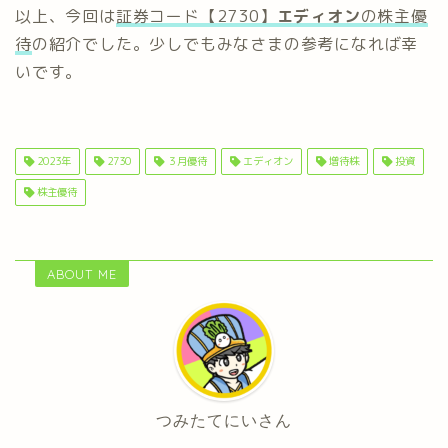
以上、今回は
証券コード【2730】
エディオン
の株主優
待
の紹介でした。少しでもみなさまの参考になれば幸
いです。
2023年
2730
３月優待
エディオン
増待株
投資
株主優待
ABOUT ME
つみたてにいさん