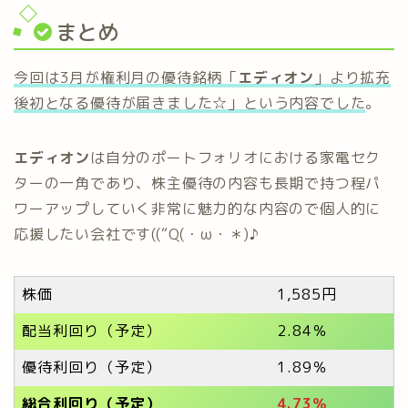
まとめ
今回は3月が権利月の優待銘柄「
エディオン
」より拡充
後初となる優待が届きました☆」という内容でした
。
エディオン
は自分のポートフォリオにおける家電セク
ターの一角であり、株主優待の内容も長期で持つ程パ
ワーアップしていく非常に魅力的な内容ので個人的に
応援したい会社です((“Q(・ω・＊)♪
株価
1,585円
配当利回り（予定）
2.84％
優待利回り（予定）
1.89％
総合利回り（予定）
4.73％