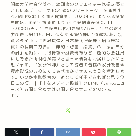
関西大学社会学部卒。幼馴染のクリエイター気侭之優と
ともに本ブログ「気侭之 優のフリ→ト→ク」を運営す
る2級FP技能士＆個人投資家。 2020年8月より株式投資
を開始。節約と投資により5年で金融資産600万円
→3000万円。年間配当は税引き後97万円、年間の総不
労所得は約116万円。保有する優待株は100銘柄超。投
資スタイルは全世界投信と日本株（増配株・増待株投
資）の長期二刀流。「節約・貯蓄・投資」の「家計三分
の計」を軸に、お得情報や投資情報など一般的な会社員
にもできた再現性が高いと思った情報をお届けしたいと
思います。『家計軍師』として読者の皆様の家計改善や
資産形成のお役に立てる献策ができるよう日々精進しま
す。いつか金融教育の一助として従事できればと思う今
日この頃。｜【主なメディア掲載】＠DIME（yahooニュ
ース）お問い合わせはお問い合わせまで((“Q(・ω・
＊)♪