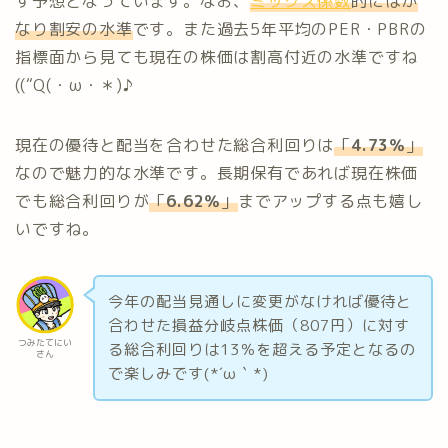
す予想となっています。なお、
ミックス係数
的にはか
なり割安の水準
です。また過去5年平均のPER・PBRの
指標面から見ても現在の株価は割高付近の水準ですね
((“Q(・ω・＊)♪
現在の優待と配当を合わせた総合利回りは
「
4.73％
」
なので魅力的な水準です。長期保有であれば現在株価
でも総合利回りが
「
6.62％
」
までアップする点も嬉し
いですね。
今年の配当見通しに変更がなければ優待と
合わせた損益分岐点株価（807円）に対す
つみたてにい
る総合利回りは13％を超える予定となるの
さん
で楽しみです(*´ω｀*)