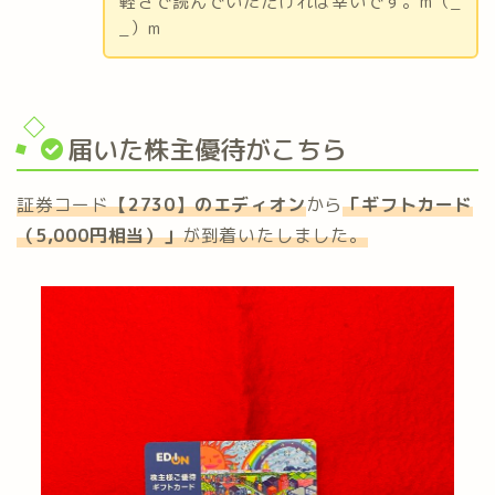
軽さで読んでいただければ幸いです。m（_
_）m
届いた株主優待がこちら
証券コード
【2730】のエディオン
から
「
ギフトカード
（5,000円相当）
」
が到着いたしました。