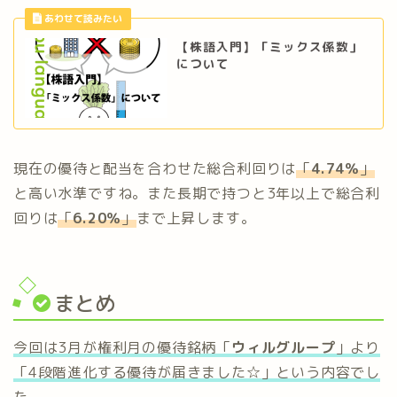
【株語入門】「ミックス係数」
について
現在の優待と配当を合わせた総合利回りは
「
4.74％
」
と高い水準ですね。また長期で持つと3年以上で総合利
回りは
「
6.20％
」
まで上昇します。
まとめ
今回は3月が権利月の優待銘柄「
ウィルグループ
」より
「4段階進化する優待が届きました☆」という内容でし
た
。