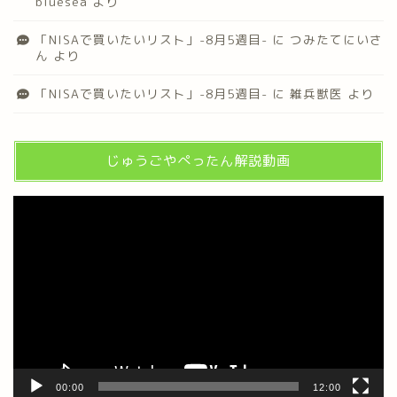
bluesea
より
「NISAで買いたいリスト」-8月5週目-
に
つみたてにいさ
ん
より
「NISAで買いたいリスト」-8月5週目-
に
雑兵獣医
より
じゅうごやぺったん解説動画
動
画
プ
レ
ー
ヤ
ー
00:00
12:00