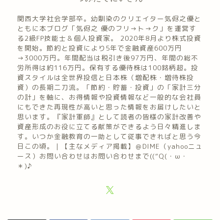
関西大学社会学部卒。幼馴染のクリエイター気侭之優と
ともに本ブログ「気侭之 優のフリ→ト→ク」を運営す
る2級FP技能士＆個人投資家。 2020年8月より株式投資
を開始。節約と投資により5年で金融資産600万円
→3000万円。年間配当は税引き後97万円、年間の総不
労所得は約116万円。保有する優待株は100銘柄超。投
資スタイルは全世界投信と日本株（増配株・増待株投
資）の長期二刀流。「節約・貯蓄・投資」の「家計三分
の計」を軸に、お得情報や投資情報など一般的な会社員
にもできた再現性が高いと思った情報をお届けしたいと
思います。『家計軍師』として読者の皆様の家計改善や
資産形成のお役に立てる献策ができるよう日々精進しま
す。いつか金融教育の一助として従事できればと思う今
日この頃。｜【主なメディア掲載】＠DIME（yahooニュ
ース）お問い合わせはお問い合わせまで((“Q(・ω・
＊)♪