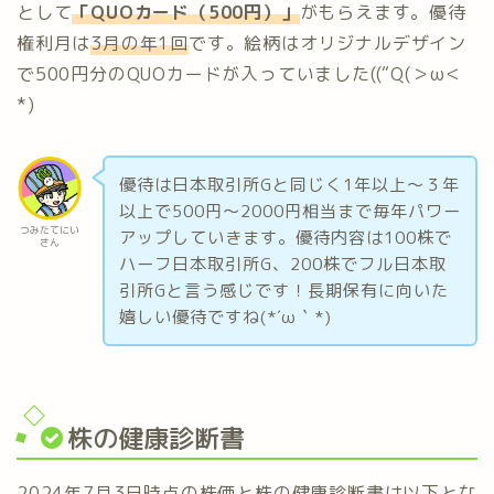
として
「
QUOカード（500円）
」
がもらえます。優待
権利月は
3月の年1回
です。絵柄はオリジナルデザイン
で500円分のQUOカードが入っていました((“Q(＞ω＜
*)
優待は日本取引所Gと同じく1年以上～３年
以上で500円～2000円相当まで毎年パワー
つみたてにい
アップしていきます。優待内容は100株で
さん
ハーフ日本取引所G、200株でフル日本取
引所Gと言う感じです！長期保有に向いた
嬉しい優待ですね(*´ω｀*)
株の健康診断書
2024年7月3日時点の株価と株の健康診断書は以下とな