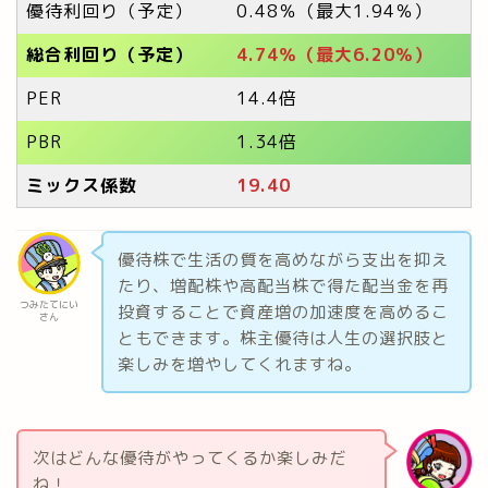
優待利回り（予定）
0.48％（最大1.94％）
総合利回り（予定）
4.74％（最大6.20％）
PER
14.4倍
PBR
1.34倍
ミックス係数
19.40
優待株で生活の質を高めながら支出を抑え
たり、増配株や高配当株で得た配当金を再
つみたてにい
投資することで資産増の加速度を高めるこ
さん
ともできます。株主優待は人生の選択肢と
楽しみを増やしてくれますね。
次はどんな優待がやってくるか楽しみだ
ね！