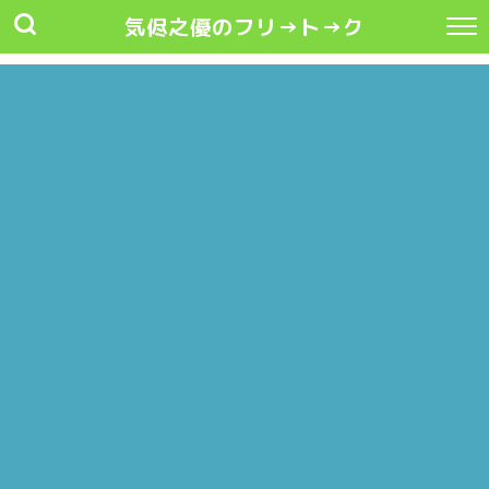
気侭之優のフリ→ト→ク