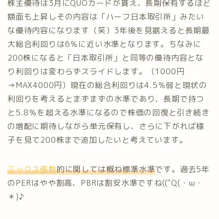
株主優待は3月にQUOカードが貰え、長期保有するほど
額面も上昇しその内容は「ハーフ日本取引所」みたい
な優待内容になります（笑）3年後を見据えると長期最
大総合利回りは6％に近い水準となります。ちなみに
200株になると「日本取引所」と同等の優待内容とな
り利回りは変わらずスライドします。（1000円
→MAX4000円）現在の総合利回りは4.5％弱と現状の
利回りを考えるとまずまずの水準であり、長期で持つ
と5.8％を超える水準になるので株価の回復と引き続き
の増配に期待しながら単元保有し、さらに下がれば様
子を見て200株まで追加したいと考えています。
ミックス係数
的に関しては概ね標準水準
です。過去5年
のPERはやや割高、PBRは割安水準ですね((“Q(・ω・
＊)♪