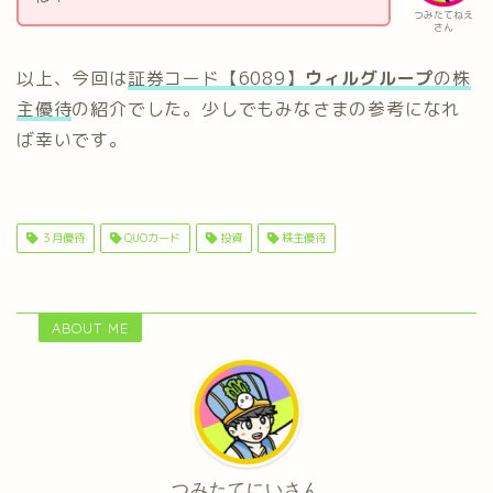
つみたてねえ
さん
以上、今回は
証券コード【6089】
ウィルグループ
の株
主優待
の紹介でした。少しでもみなさまの参考になれ
ば幸いです。
３月優待
QUOカード
投資
株主優待
ABOUT ME
つみたてにいさん