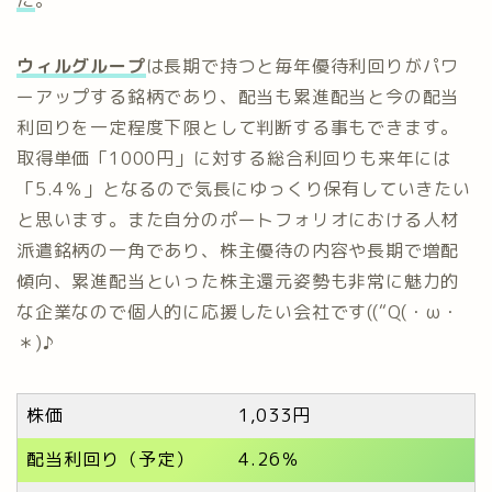
ウィルグループ
は長期で持つと毎年優待利回りがパワ
ーアップする銘柄であり、配当も累進配当と今の配当
利回りを一定程度下限として判断する事もできます。
取得単価「1000円」に対する総合利回りも来年には
「5.4％」となるので気長にゆっくり保有していきたい
と思います。また自分のポートフォリオにおける人材
派遣銘柄の一角であり、株主優待の内容や長期で増配
傾向、累進配当といった株主還元姿勢も非常に魅力的
な企業なので個人的に応援したい会社です((“Q(・ω・
＊)♪
株価
1,033円
配当利回り（予定）
4.26％