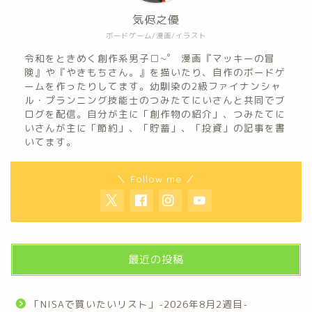
気侭之優
ボードゲーム/漫画/イラスト
令和をときめく創作系男子□~゜ 漫画『マッキーの冒
険』や『やきもちさん。』を描いたり、自作のボードゲ
ームを作ったりしてます。幼馴染の2級ファイナンシャ
ル・プランニング技能士のつみたてにいさんと共同でブ
ログを配信。自分が主に「創作物の紹介」、つみたてに
いさんが主に「節約」、「貯蓄」、「投資」の記事を書
いてます。
＼ Follow me ／
最近の投稿
「NISAで買いたいリスト」-2026年8月2週目-