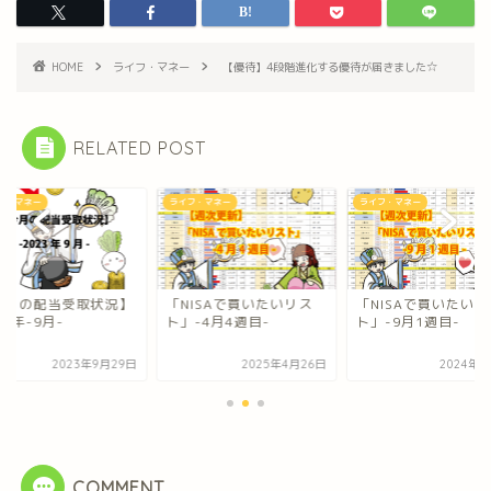
HOME
ライフ・マネー
【優待】4段階進化する優待が届きました☆
RELATED POST
フ・マネー
ライフ・マネー
ライフ・マネー
今月の配当受取状況】
「NISAで買いたいリス
「NISAで買いたいリ
23年-9月-
ト」-4月4週目-
ト」-9月1週目-
2023年9月29日
2025年4月26日
2024年9
COMMENT