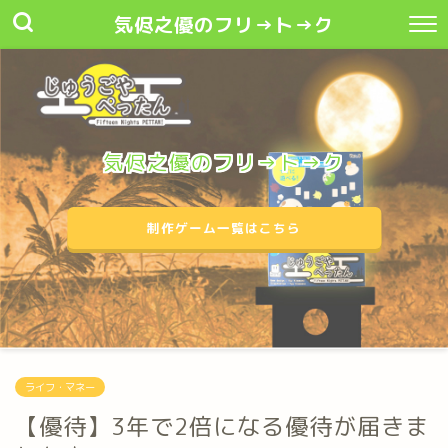
気侭之優のフリ→ト→ク
気侭之優のフリ→ト→ク
制作ゲーム一覧はこちら
ライフ・マネー
【優待】3年で2倍になる優待が届きま