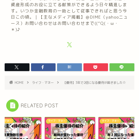
資産形成のお役に立てる献策ができるよう日々精進しま
す。いつか金融教育の一助として従事できればと思う今
日この頃。｜【主なメディア掲載】＠DIME（yahooニュ
ース）お問い合わせはお問い合わせまで((“Q(・ω・
＊)♪
HOME
ライフ・マネー
【優待】3年で2倍になる優待が届きました☆
RELATED POST
フ・マネー
ライフ・マネー
ライフ・マネー