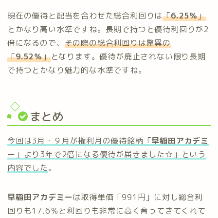
現在の優待と配当を合わせた総合利回りは
「
6.25％
」
とかなり高い水準ですね。長期で持つと優待利回りが2
倍になるので、
その際の総合利回りは驚異の
「
9.52％
」
となります。優待が廃止されない限り長期
で持つとかなり魅力的な水準ですね。
まとめ
今回は3月・９月が権利月の優待銘柄「
早稲田アカデミ
ー
」より3年で2倍になる優待が届きました☆」という
内容でした
。
早稲田アカデミー
は取得単価「991円」に対し総合利
回りも17.6％と利回りも非常に高く育ってきてくれて