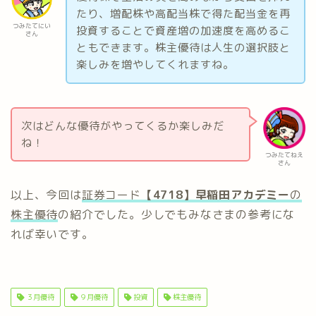
たり、増配株や高配当株で得た配当金を再
つみたてにい
投資することで資産増の加速度を高めるこ
さん
ともできます。株主優待は人生の選択肢と
楽しみを増やしてくれますね。
次はどんな優待がやってくるか楽しみだ
ね！
つみたてねえ
さん
以上、今回は
証券コード
【4718】
早稲田アカデミー
の
株主優待
の紹介でした。少しでもみなさまの参考にな
れば幸いです。
３月優待
９月優待
投資
株主優待