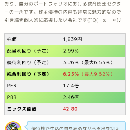
おり、自分のポートフォリオにおける教育関連セクタ
ーの一角です。株主優待の内容も非常に魅力的なので
引き続き個人的に応援したい会社です((“Q(・ω・＊)♪
株価
1,839円
配当利回り（予定）
2.99％
優待利回り（予定）
3.26％（最大6.53％）
総合利回り（予定）
6.25％
（最大9.52％）
PER
17.4倍
PBR
2.46倍
ミックス係数
42.80
優待株で生活の質を高めながら支出を抑え