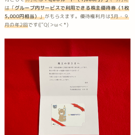
は「
グループ内サービスで利用できる株主優待券（1枚
5,000円相当）
」
がもらえます。優待権利月は
3月・９
月の年2回
です((“Q(＞ω＜*)