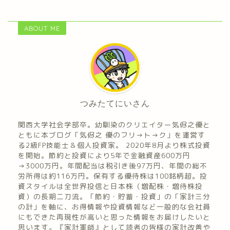
ABOUT ME
つみたてにいさん
関西大学社会学部卒。幼馴染のクリエイター気侭之優と
ともに本ブログ「気侭之 優のフリ→ト→ク」を運営す
る2級FP技能士＆個人投資家。 2020年8月より株式投資
を開始。節約と投資により5年で金融資産600万円
→3000万円。年間配当は税引き後97万円、年間の総不
労所得は約116万円。保有する優待株は100銘柄超。投
資スタイルは全世界投信と日本株（増配株・増待株投
資）の長期二刀流。「節約・貯蓄・投資」の「家計三分
の計」を軸に、お得情報や投資情報など一般的な会社員
にもできた再現性が高いと思った情報をお届けしたいと
思います。『家計軍師』として読者の皆様の家計改善や