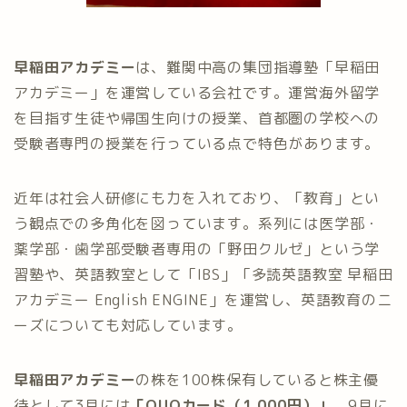
早稲田アカデミー
は、難関中高の集団指導塾「早稲田
アカデミー」を運営している会社です。運営海外留学
を目指す生徒や帰国生向けの授業、首都圏の学校への
受験者専門の授業を行っている点で特色があります。
近年は社会人研修にも力を入れており、「教育」とい
う観点での多角化を図っています。系列には医学部・
薬学部・歯学部受験者専用の「野田クルゼ」という学
習塾や、英語教室として「IBS」「多読英語教室 早稲田
アカデミー English ENGINE」を運営し、英語教育のニ
ーズについても対応しています。
早稲田アカデミー
の株を100株保有していると株主優
待として
3月には
「
QUOカード（1,000円）
」
、
9月に