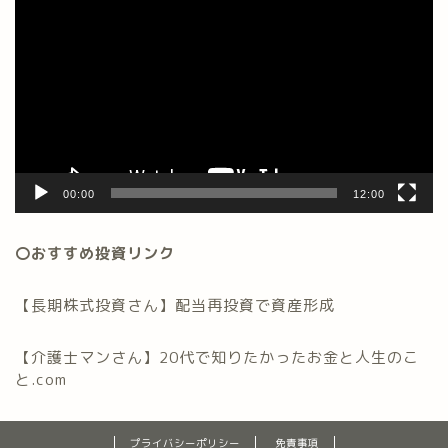
画
プ
レ
ー
ヤ
ー
00:00
12:00
〇おすすめ投資リンク
【長期株式投資さん】配当再投資で資産形成
【介護士マンさん】20代で知りたかったお金と人生のこ
と.com
プライバシーポリシー
免責事項