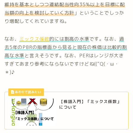
維持を基本としつつ連結配当性向35%以上を目標に配
当額の向上を検討していく方針
」ということでしっか
り増配してくれていますね。
なお、
ミックス係数
的には割高の水準
です。なお、
過
去
5
年のPBRの指標面から見ると現在の株価は比較的割
高な水準
と言えそうです。なお、PERはレンジが大き
すぎてあまり参考にならないですけどね((“Q(・ω・
＊)♪
【株語入門】「ミックス係数」
について