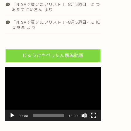
「NISAで買いたいリスト」-8月5週目-
に
つ
みたてにいさん
より
「NISAで買いたいリスト」-8月5週目-
に
雑
兵獣医
より
じゅうごやぺったん解説動画
動
画
プ
レ
ー
ヤ
ー
00:00
12:00