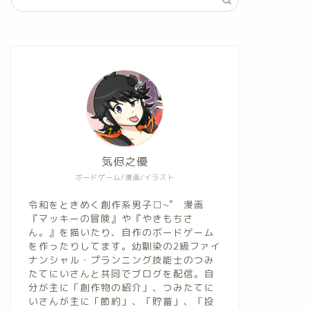
気侭之優
ボードゲーム/漫画/イラスト
令和をときめく創作系男子□~゜ 漫画
『マッキーの冒険』や『やきもちさ
ん。』を描いたり、自作のボードゲーム
を作ったりしてます。幼馴染の2級ファイ
ナンシャル・プランニング技能士のつみ
たてにいさんと共同でブログを配信。自
分が主に「創作物の紹介」、つみたてに
いさんが主に「節約」、「貯蓄」、「投