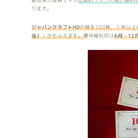
最低単元投資ですが
比較的リスクの高い銘柄
ります。
ジャパンクラフトHD
の株を100株、１年以
当）
」がもらえます。
優待権利月は
6月・12