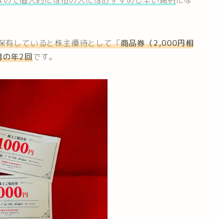
なので個人的には他の人にはおすすめし辛い銘柄
にな
上保有していると株主優待として「
商品券（2,000円相
月の年2回
です。