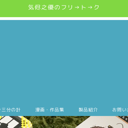
気侭之優のフリ→ト→ク
計三分の計
漫画・作品集
製品紹介
お問い