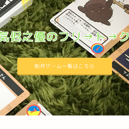
気侭之優のフリ→ト→
制作ゲーム一覧はこちら