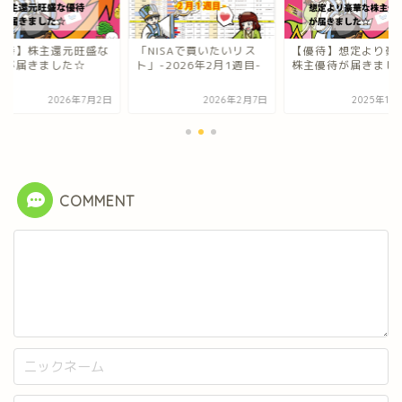
NISAで買いたいリス
【優待】想定より豪華な
【優待】株主還元旺
-2026年2月1週目-
株主優待が届きました☆
優待が届きました☆
2026年2月7日
2025年11月16日
2026年7
COMMENT