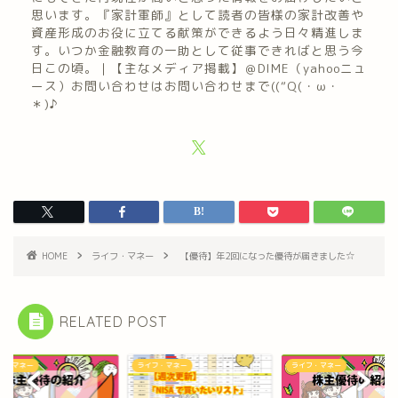
思います。『家計軍師』として読者の皆様の家計改善や
資産形成のお役に立てる献策ができるよう日々精進しま
す。いつか金融教育の一助として従事できればと思う今
日この頃。｜【主なメディア掲載】＠DIME（yahooニュ
ース）お問い合わせはお問い合わせまで((“Q(・ω・
＊)♪
HOME
ライフ・マネー
【優待】年2回になった優待が届きました☆
RELATED POST
フ・マネー
ライフ・マネー
ライフ・マネー