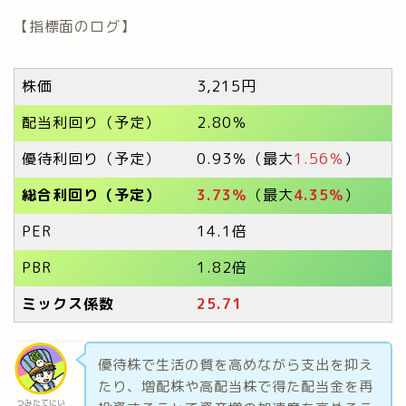
【指標面のログ】
株価
3,215円
配当利回り（予定）
2.80％
優待利回り（予定）
0.93％（最大
1.56％
）
総合利回り（予定）
3.73
％
（最大
4.35％
）
PER
14.1倍
PBR
1.82倍
ミックス係数
25.71
優待株で生活の質を高めながら支出を抑え
たり、増配株や高配当株で得た配当金を再
つみたてにい