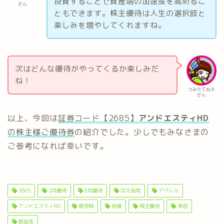
投資することで資産増の加速度を高めるこ
さん
ともできます。株主優待は人生の選択肢と
楽しみを増やしてくれますね。
次はどんな優待がやってくるか楽しみだ
ね！
つみたてねえ
さん
以上、今回は
証券コード【2685】
アンドエスティHD
の株主様ご優待券
の紹介でした。少しでもみなさまの
ご参考になれば幸いです。
2685
2月優待
8月優待
DOE採用
アパレル
アンドエスティHD
増待株
投資
株主優待
美容
飲食系