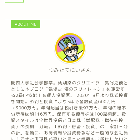
ABOUT ME
つみたてにいさん
関西大学社会学部卒。幼馴染のクリエイター気侭之優と
ともに本ブログ「気侭之 優のフリ→ト→ク」を運営す
る2級FP技能士＆個人投資家。 2020年8月より株式投資
を開始。節約と投資により5年で金融資産600万円
→3000万円。年間配当は税引き後97万円、年間の総不
労所得は約116万円。保有する優待株は100銘柄超。投
資スタイルは全世界投信と日本株（増配株・増待株投
資）の長期二刀流。「節約・貯蓄・投資」の「家計三分
の計」を軸に、お得情報や投資情報など一般的な会社員
にもできた再現性が高いと思った情報をお届けしたいと