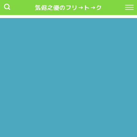
気侭之優のフリ→ト→ク