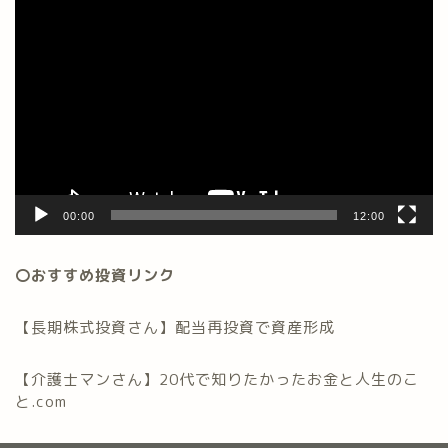
動
画
プ
レ
ー
ヤ
ー
00:00
12:00
〇おすすめ投資リンク
【長期株式投資さん】配当再投資で資産形成
【介護士マンさん】20代で知りたかったお金と人生のこ
と.com