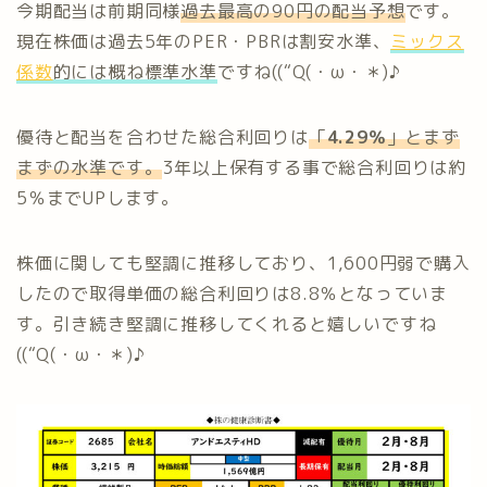
今期配当は前期同様
過去最高の90円の配当予想
です。
現在株価は過去5年のPER・PBRは割安水準、
ミックス
係数
的には概ね標準水準
ですね((“Q(・ω・＊)♪
優待と配当を合わせた総合利回りは
「
4.29％
」とまず
まずの水準です。
3年以上保有する事で総合利回りは約
5％までUPします。
株価に関しても堅調に推移しており、1,600円弱で購入
したので取得単価の総合利回りは8.8％となっていま
す。引き続き堅調に推移してくれると嬉しいですね
((“Q(・ω・＊)♪