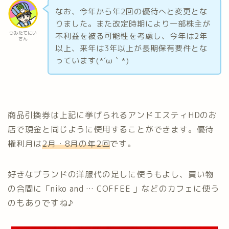
なお、今年から年2回の優待へと変更とな
りました。また改定時期により一部株主が
つみたてにい
不利益を被る可能性を考慮し、今年は2年
さん
以上、来年は3年以上が長期保有要件とな
っています(*´ω｀*)
商品引換券は上記に挙げられるアンドエスティHDのお
店で現金と同じように使用することができます。優待
権利月は
2月・8月の年2回
です。
好きなブランドの洋服代の足しに使うもよし、買い物
の合間に「niko and … COFFEE 」などのカフェに使う
のもありですね♪