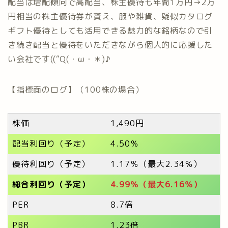
配当は増配傾向で高配当、株主優待も年間1万円→2万
円相当の株主優待券が貰え、服や雑貨、疑似カタログ
ギフト優待としても活用できる魅力的な銘柄なので引
き続き配当と優待をいただきながら個人的に応援した
い会社です((“Q(・ω・＊)♪
【指標面のログ】（100株の場合）
株価
1,490円
配当利回り（予定）
4.50％
優待利回り（予定）
1.17％（最大2.34％）
総合利回り（予定）
4.99％（最大6.16％）
PER
8.7倍
PBR
1.23倍