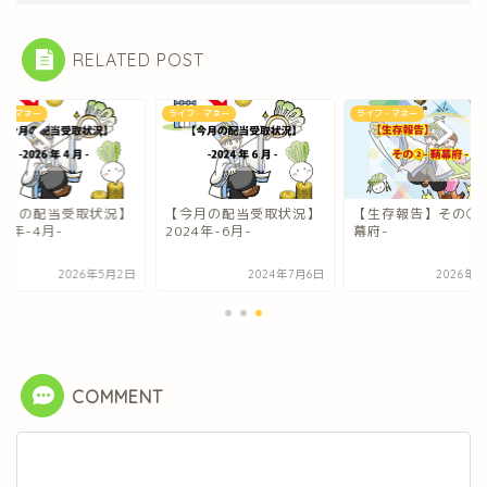
RELATED POST
フ・マネー
ライフ・マネー
ライフ・マネー
今月の配当受取状況】
【今月の配当受取状況】
【生存報告】その②
26年-4月-
2024年-6月-
幕府-
2026年5月2日
2024年7月6日
2026年5
COMMENT