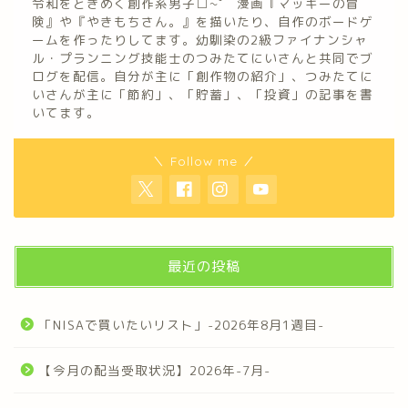
令和をときめく創作系男子□~゜ 漫画『マッキーの冒
険』や『やきもちさん。』を描いたり、自作のボードゲ
ームを作ったりしてます。幼馴染の2級ファイナンシャ
ル・プランニング技能士のつみたてにいさんと共同でブ
ログを配信。自分が主に「創作物の紹介」、つみたてに
いさんが主に「節約」、「貯蓄」、「投資」の記事を書
いてます。
＼ Follow me ／
最近の投稿
「NISAで買いたいリスト」-2026年8月1週目-
【今月の配当受取状況】2026年-7月-