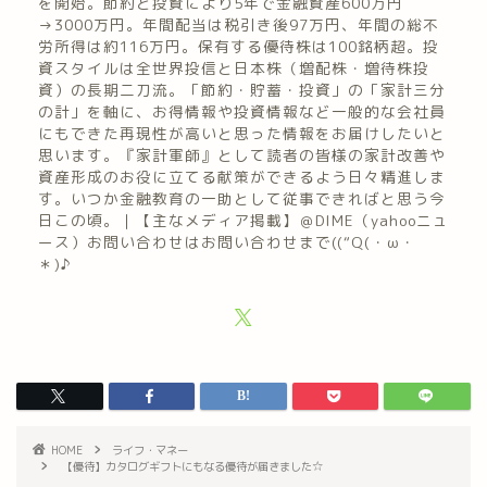
を開始。節約と投資により5年で金融資産600万円
→3000万円。年間配当は税引き後97万円、年間の総不
労所得は約116万円。保有する優待株は100銘柄超。投
資スタイルは全世界投信と日本株（増配株・増待株投
資）の長期二刀流。「節約・貯蓄・投資」の「家計三分
の計」を軸に、お得情報や投資情報など一般的な会社員
にもできた再現性が高いと思った情報をお届けしたいと
思います。『家計軍師』として読者の皆様の家計改善や
資産形成のお役に立てる献策ができるよう日々精進しま
す。いつか金融教育の一助として従事できればと思う今
日この頃。｜【主なメディア掲載】＠DIME（yahooニュ
ース）お問い合わせはお問い合わせまで((“Q(・ω・
＊)♪
HOME
ライフ・マネー
【優待】カタログギフトにもなる優待が届きました☆