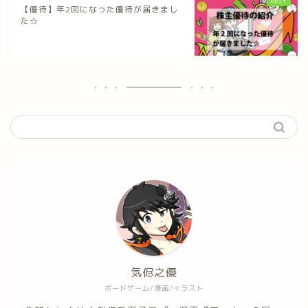
【優待】年2回になった優待が届きまし
た☆
気侭之優
ボードゲーム/漫画/イラスト