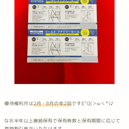
優待権利月は
2月・8月の年2回
です((“Q(＞ω＜*)♪
なお半年以上継続保有で保有株数と保有期間に応じて
買物割引券がいただけます。