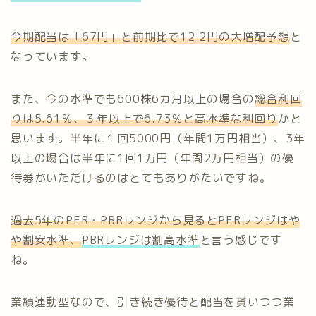
今期配当は「67円」と前期比で12.2円の大増配予想
と
なっています。
また、今の水準でも600株6カ月以上の場合の
総合利回
りは5.61％、３年以上で6.73％と高水準な利回り
かと
思います。半年に１回5000円（年間1万円相当）、3年
以上の場合は半年に1回1万円（年間2万円相当）の優
待券がいただけるのはとてもありがたいですね。
過去5年のPER・PBRレンジから見るとPERレンジはや
や割安水準、
PBRレンジは割高水準
と言う感じです
ね。
業績連動型なので、引き続き優待と配当を貰いつつ業