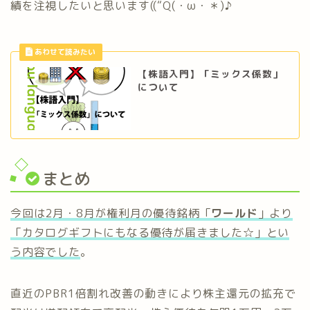
績を注視したいと思います((“Q(・ω・＊)♪
【株語入門】「ミックス係数」
について
まとめ
今回は2月・8月が権利月の優待銘柄「
ワールド
」より
「カタログギフトにもなる優待が届きました☆」とい
う内容でした
。
直近のPBR1倍割れ改善の動きにより株主還元の拡充で