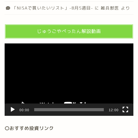
「NISAで買いたいリスト」-8月5週目-
に
雑兵獣医
より
じゅうごやぺったん解説動画
動
画
プ
レ
ー
ヤ
ー
00:00
12:00
〇おすすめ投資リンク