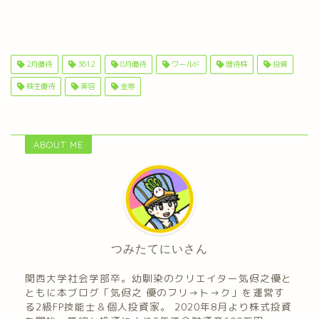
2月優待
3612
8月優待
ワールド
増待株
投資
株主優待
美容
金券
ABOUT ME
つみたてにいさん
関西大学社会学部卒。幼馴染のクリエイター気侭之優と
ともに本ブログ「気侭之 優のフリ→ト→ク」を運営す
る2級FP技能士＆個人投資家。 2020年8月より株式投資