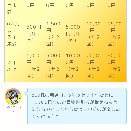
月未
0円
0円
0円
0円
0円
満
6カ月
1,500
10,00
25,00
500円
5,000
以上
円
0円
0円
（年2
円（年
３年
（年2
（年2
（年2
回）
2回）
未満
回）
回）
回）
1,000
3,000
10,00
20,00
50,00
３年
円
円
0円
0円
0円
以上
（年2
（年2
（年2
（年2
（年2
回）
回）
回）
回）
回）
600株の場合は、3年以上で半年ごとに
10,000円分のお買物割引券が貰えるよう
つみたてにい
になるのでこれから育ってゆくのが楽しみ
さん
です(*´ω｀*)