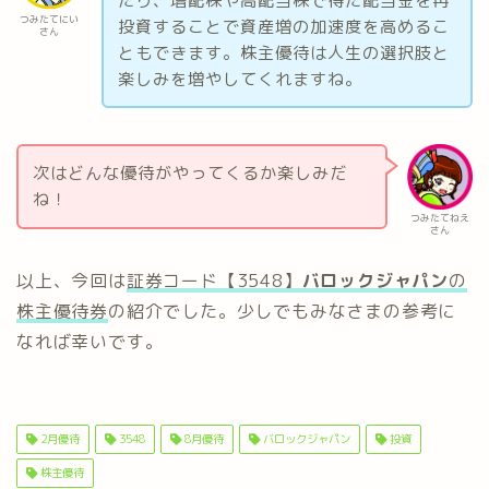
たり、増配株や高配当株で得た配当金を再
つみたてにい
投資することで資産増の加速度を高めるこ
さん
ともできます。株主優待は人生の選択肢と
楽しみを増やしてくれますね。
次はどんな優待がやってくるか楽しみだ
ね！
つみたてねえ
さん
以上、今回は
証券コード【3548】
バロックジャパン
の
株主優待券
の紹介でした。少しでもみなさまの参考に
なれば幸いです。
2月優待
3548
8月優待
バロックジャパン
投資
株主優待