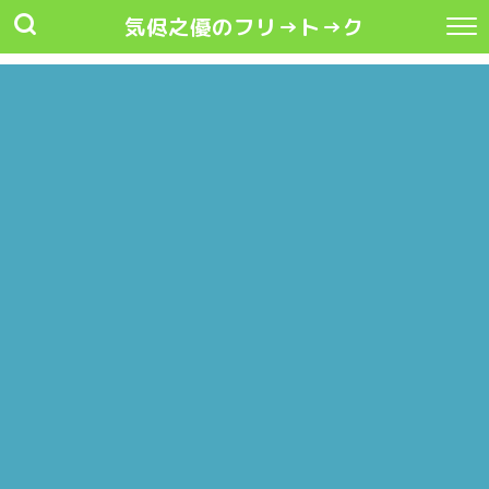
気侭之優のフリ→ト→ク