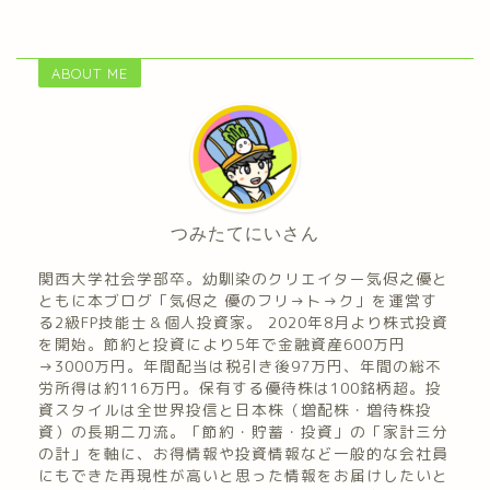
ABOUT ME
つみたてにいさん
関西大学社会学部卒。幼馴染のクリエイター気侭之優と
ともに本ブログ「気侭之 優のフリ→ト→ク」を運営す
る2級FP技能士＆個人投資家。 2020年8月より株式投資
を開始。節約と投資により5年で金融資産600万円
→3000万円。年間配当は税引き後97万円、年間の総不
労所得は約116万円。保有する優待株は100銘柄超。投
資スタイルは全世界投信と日本株（増配株・増待株投
資）の長期二刀流。「節約・貯蓄・投資」の「家計三分
の計」を軸に、お得情報や投資情報など一般的な会社員
にもできた再現性が高いと思った情報をお届けしたいと