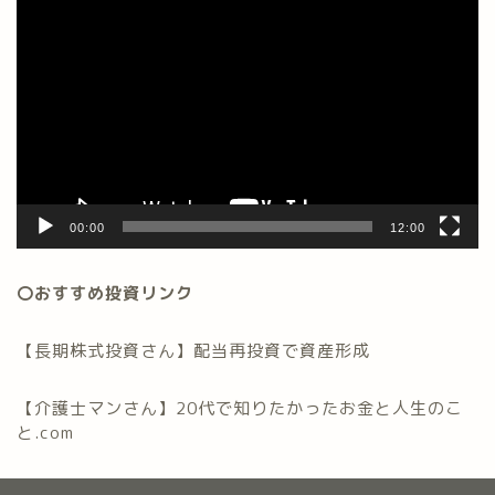
画
プ
レ
ー
ヤ
ー
00:00
12:00
〇おすすめ投資リンク
【長期株式投資さん】配当再投資で資産形成
【介護士マンさん】20代で知りたかったお金と人生のこ
と.com