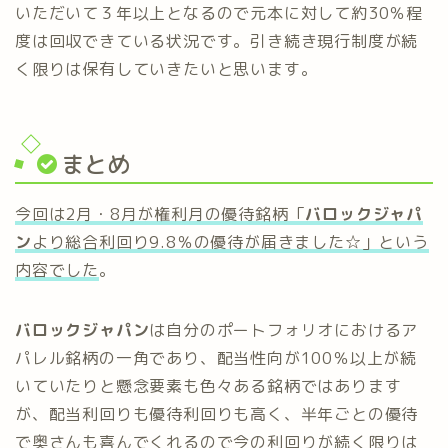
いただいて３年以上となるので元本に対して約30％程
度は回収できている状況です。引き続き現行制度が続
く限りは保有していきたいと思います。
まとめ
今回は2月・8月が権利月の優待銘柄「
バロックジャパ
ン
より総合利回り9.8％の優待が届きました☆」という
内容でした
。
バロックジャパン
は自分のポートフォリオにおけるア
パレル銘柄の一角であり、配当性向が100％以上が続
いていたりと懸念要素も色々ある銘柄ではあります
が、配当利回りも優待利回りも高く、半年ごとの優待
で奥さんも喜んでくれるので今の利回りが続く限りは