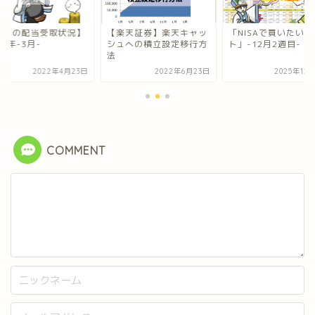
今月の配当受取状況】
【楽天証券】楽天キャッ
「NISAで買いたいリ
22年-3月-
シュへの積立設定移行方
ト」-12月2週目-
法
2022年4月23日
2022年6月23日
2025年12
COMMENT