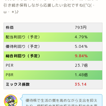
引き続き保有しながら応援したい会社ですね((“Q(・
ω・＊)♪
株価
793円
配当利回り（予定）
4.79％
優待利回り（予定）
5.04％
総合利回り（予定）
9.84％
PER
23.7倍
PBR
1.48倍
ミックス係数
35.14
優待株で生活の質を高めながら支出を抑え