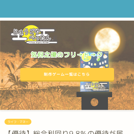
気侭之優のフリ→ト→ク
制作ゲーム一覧はこちら
ライフ・マネー
【優待】総合利回り9.8％の優待が届