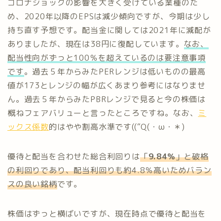
コロナショックの影響を大きく受けている業種のた
め、2020年以降のEPSは減少傾向ですが、今期は少し
持ち直す予想です。配当金に関しては2021年に減配が
ありましたが、現在は38円に復配しています。
なお、
配当性向がずっと100％を超えているのは
要注意
事項
です
。過去５年からみたPERレンジは低いものの最高
値が173とレンジの幅が広くあまり参考にはなりませ
ん。過去５年からみたPBRレンジで見ると今の株価は
概ねフェアバリューと言ったところですね。なお、
ミ
ックス係数
的はやや割高水準です((“Q(・ω・＊)
優待と配当を合わせた総合利回りは
「
9.84％
」と破格
の利回りであり、配当利回りも約4.8％高いためバラン
スの良い銘柄
です。
株価はずっと横ばいですが、現在時点で優待と配当を