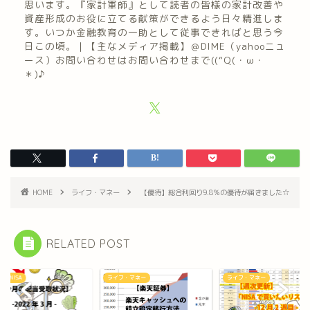
思います。『家計軍師』として読者の皆様の家計改善や
資産形成のお役に立てる献策ができるよう日々精進しま
す。いつか金融教育の一助として従事できればと思う今
日この頃。｜【主なメディア掲載】＠DIME（yahooニュ
ース）お問い合わせはお問い合わせまで((“Q(・ω・
＊)♪
HOME
ライフ・マネー
【優待】総合利回り9.8％の優待が届きました☆
RELATED POST
たてNISA
ライフ・マネー
ライフ・マネー