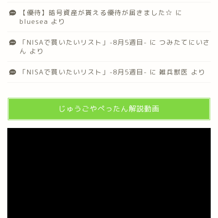
【優待】暗号資産が貰える優待が届きました☆
に
bluesea
より
「NISAで買いたいリスト」-8月5週目-
に
つみたてにいさ
ん
より
「NISAで買いたいリスト」-8月5週目-
に
雑兵獣医
より
じゅうごやぺったん解説動画
動
画
プ
レ
ー
ヤ
ー