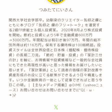
つみたてにいさん
関西大学社会学部卒。幼馴染のクリエイター気侭之優と
ともに本ブログ「気侭之 優のフリ→ト→ク」を運営す
る2級FP技能士＆個人投資家。 2020年8月より株式投資
を開始。節約と投資により5年で金融資産600万円
→3000万円。年間配当は税引き後97万円、年間の総不
労所得は約116万円。保有する優待株は100銘柄超。投
資スタイルは全世界投信と日本株（増配株・増待株投
資）の長期二刀流。「節約・貯蓄・投資」の「家計三分
の計」を軸に、お得情報や投資情報など一般的な会社員
にもできた再現性が高いと思った情報をお届けしたいと
思います。『家計軍師』として読者の皆様の家計改善や
資産形成のお役に立てる献策ができるよう日々精進しま
す。いつか金融教育の一助として従事できればと思う今
日この頃。｜【主なメディア掲載】＠DIME（yahooニュ
ース）お問い合わせはお問い合わせまで((“Q(・ω・
＊)♪