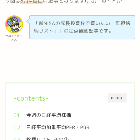
今回は
8月4
週目
の記事となります((“Q(・ω・＊)♪
「新NISAの成長投資枠で買いたい「監視銘
柄リスト」」の定点観測記事です。
つみたてにい
さん
-contents-
CLOSE
今週の日経平均株価
日経平均加重平均PER・PBR
銘柄リスト-その①-