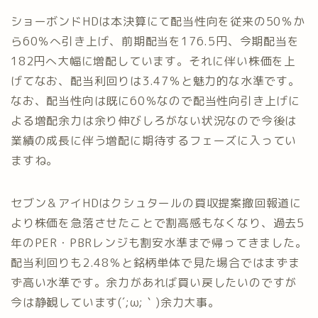
ショーボンドHDは本決算にて配当性向を従来の50％か
ら60％へ引き上げ、前期配当を176.5円、今期配当を
182円へ大幅に増配しています。それに伴い株価を上
げてなお、配当利回りは3.47％と魅力的な水準です。
なお、配当性向は既に60％なので配当性向引き上げに
よる増配余力は余り伸びしろがない状況なので今後は
業績の成長に伴う増配に期待するフェーズに入ってい
ますね。
セブン＆アイHDはクシュタールの買収提案撤回報道に
より株価を急落させたことで割高感もなくなり、過去5
年のPER・PBRレンジも割安水準まで帰ってきました。
配当利回りも2.48％と銘柄単体で見た場合ではまずま
ず高い水準です。余力があれば買い戻したいのですが
今は静観しています(´;ω;｀)余力大事。