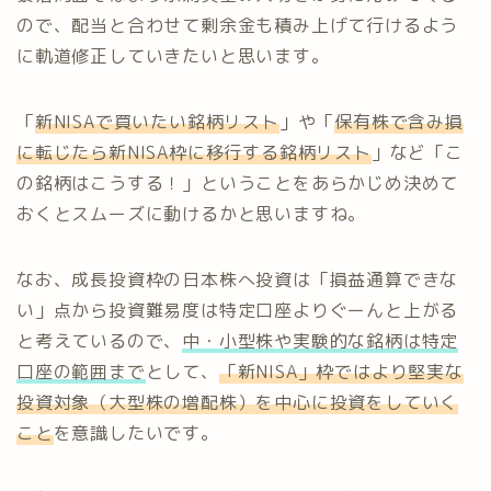
ので、配当と合わせて剰余金も積み上げて行けるよう
に軌道修正していきたいと思います。
「
新NISAで買いたい銘柄リスト
」や「
保有株で含み損
に転じたら新NISA枠に移行する銘柄リスト
」など「こ
の銘柄はこうする！」ということをあらかじめ決めて
おくとスムーズに動けるかと思いますね。
なお、成長投資枠の日本株へ投資は「損益通算できな
い」点から投資難易度は特定口座よりぐーんと上がる
と考えているので、
中・小型株や実験的な銘柄は特定
口座の範囲まで
として、
「新
NISA」
枠ではより
堅実な
投資対象（大型株の増配株）を中心に投資をしていく
こと
を意識したいです。