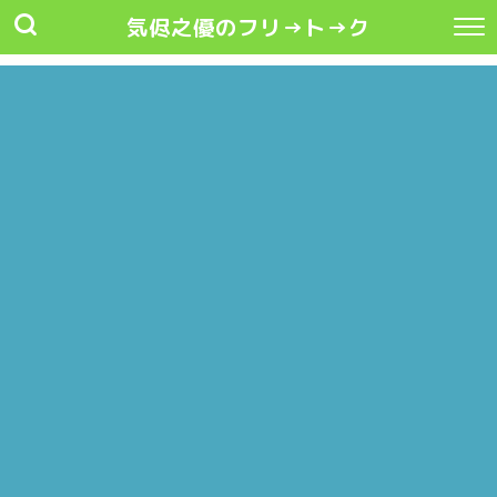
気侭之優のフリ→ト→ク