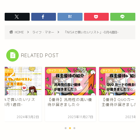
HOME
ライフ・マネー
「NISAで買いたいリスト」-8月4週目-
RELATED POST
フ・マネー
ライフ・マネー
ライフ・マネー
優待】汎用性の高い優
【優待】QUOカードの株
「NISAで買いたいリ
が届きました☆
主優待が届きました②☆
ト」-3月1週目-
2023年11月27日
2023年4月7日
2024年3