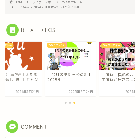
HOME
ライフ・マネー
つみたてNISA
【つみたてNISAの運用状況】2023年-10月-
RELATED POST
フ・マネー
つみたてNISA
ライフ・マネー
節約】auPAY「大たぬ
【今月の家計三分の計】
【優待】模範のよう
の恩返し-夏-」キャン
2025年-1月-
主優待が届きました
ーン
2021年7月21日
2025年2月24日
2025年3
COMMENT