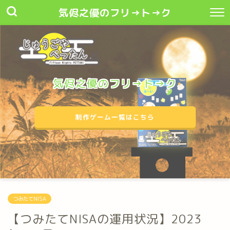
気侭之優のフリ→ト→ク
気侭之優のフリ→ト→ク
制作ゲーム一覧はこちら
つみたてNISA
【つみたてNISAの運用状況】2023