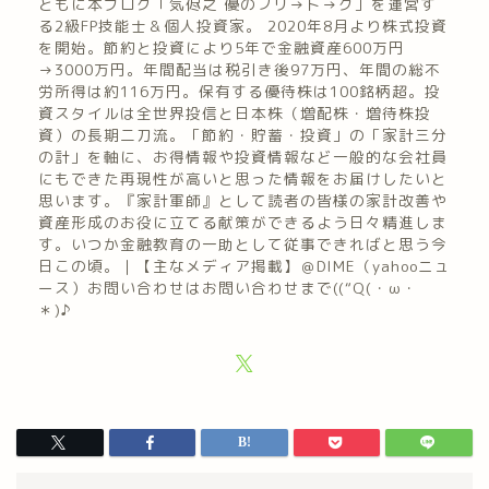
ともに本ブログ「気侭之 優のフリ→ト→ク」を運営す
る2級FP技能士＆個人投資家。 2020年8月より株式投資
を開始。節約と投資により5年で金融資産600万円
→3000万円。年間配当は税引き後97万円、年間の総不
労所得は約116万円。保有する優待株は100銘柄超。投
資スタイルは全世界投信と日本株（増配株・増待株投
資）の長期二刀流。「節約・貯蓄・投資」の「家計三分
の計」を軸に、お得情報や投資情報など一般的な会社員
にもできた再現性が高いと思った情報をお届けしたいと
思います。『家計軍師』として読者の皆様の家計改善や
資産形成のお役に立てる献策ができるよう日々精進しま
す。いつか金融教育の一助として従事できればと思う今
日この頃。｜【主なメディア掲載】＠DIME（yahooニュ
ース）お問い合わせはお問い合わせまで((“Q(・ω・
＊)♪