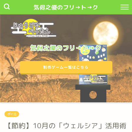
気侭之優のフリ→ト→ク
気侭之優のフリ→ト→ク
制作ゲーム一覧はこちら
ポイ活
【節約】10月の「ウェルシア」活用術