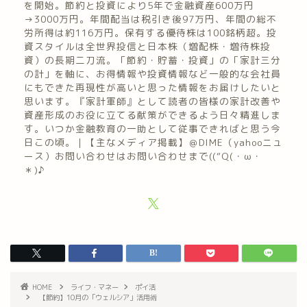
を開始。節約と投資により5年で金融資産600万円
→3000万円。年間配当は税引き後97万円、年間の総不
労所得は約116万円。保有する優待株は100銘柄超。投
資スタイルは全世界投信と日本株（増配株・増待株投
資）の長期二刀流。「節約・貯蓄・投資」の「家計三分
の計」を軸に、お得情報や投資情報など一般的な会社員
にもできた再現性が高いと思った情報をお届けしたいと
思います。『家計軍師』として読者の皆様の家計改善や
資産形成のお役に立てる献策ができるよう日々精進しま
す。いつか金融教育の一助として従事できればと思う今
日この頃。｜【主なメディア掲載】＠DIME（yahooニュ
ース）お問い合わせはお問い合わせまで((“Q(・ω・
＊)♪
HOME
ライフ・マネー
ポイ活
【節約】10月の「ウェルシア」活用術