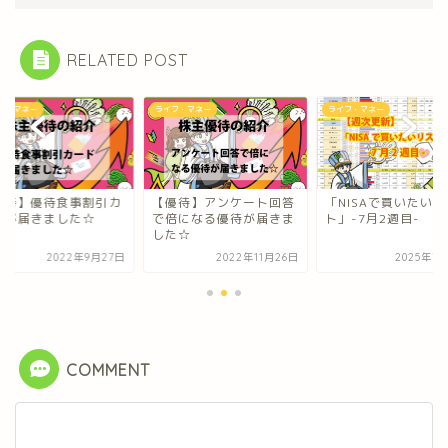
RELATED POST
フ・マネー
ライフ・マネー
ライフ・マネー
優待】アンケート回答
「NISAで買いたいリス
【優待】優待食事割
倍になる優待が届きま
ト」-7月2週目-
ードが届きました☆
た☆
2022年11月26日
2025年7月12日
2022年9月
COMMENT