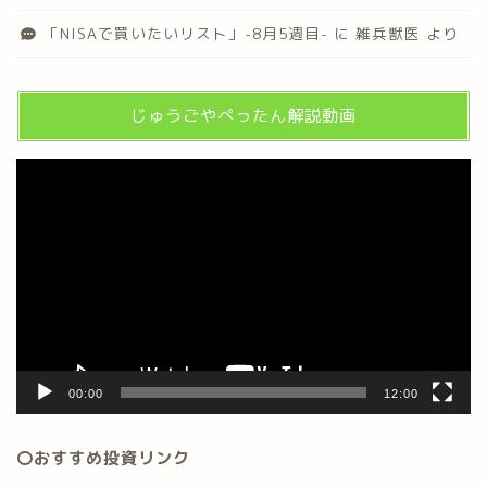
「NISAで買いたいリスト」-8月5週目-
に
雑兵獣医
より
じゅうごやぺったん解説動画
動
画
プ
レ
ー
ヤ
ー
00:00
12:00
〇おすすめ投資リンク