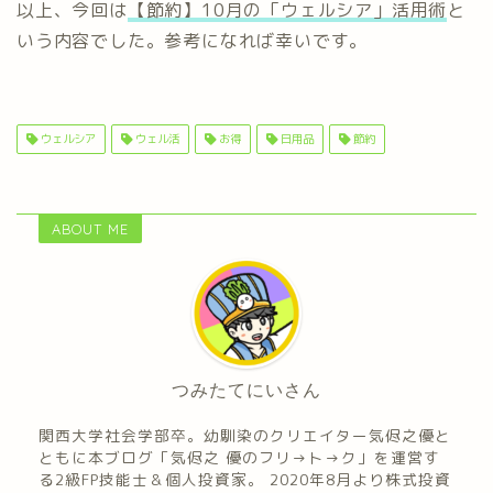
以上、今回は
【節約】10月の「ウェルシア」活用術
と
いう内容でした。参考になれば幸いです。
ウェルシア
ウェル活
お得
日用品
節約
ABOUT ME
つみたてにいさん
関西大学社会学部卒。幼馴染のクリエイター気侭之優と
ともに本ブログ「気侭之 優のフリ→ト→ク」を運営す
る2級FP技能士＆個人投資家。 2020年8月より株式投資