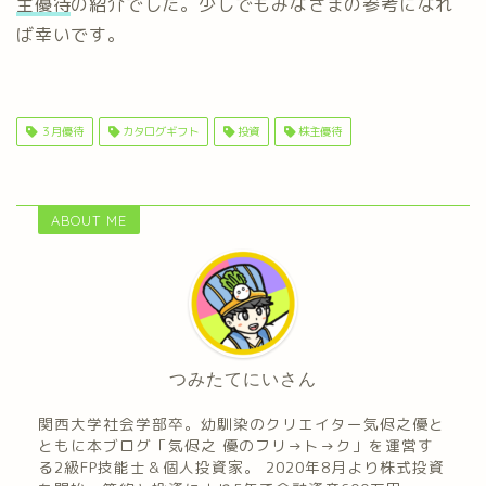
主優待
の紹介でした。少しでもみなさまの参考になれ
ば幸いです。
３月優待
カタログギフト
投資
株主優待
ABOUT ME
つみたてにいさん
関西大学社会学部卒。幼馴染のクリエイター気侭之優と
ともに本ブログ「気侭之 優のフリ→ト→ク」を運営す
る2級FP技能士＆個人投資家。 2020年8月より株式投資