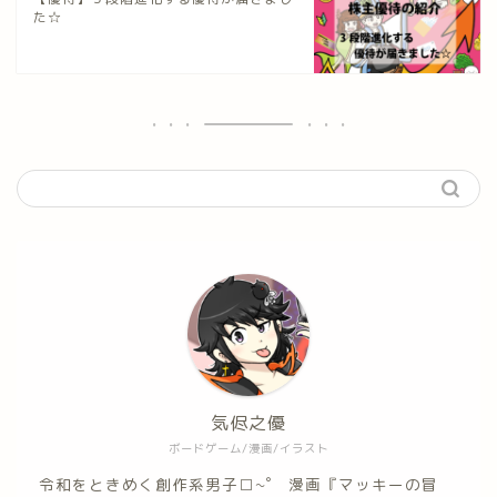
た☆
気侭之優
ボードゲーム/漫画/イラスト
令和をときめく創作系男子□~゜ 漫画『マッキーの冒