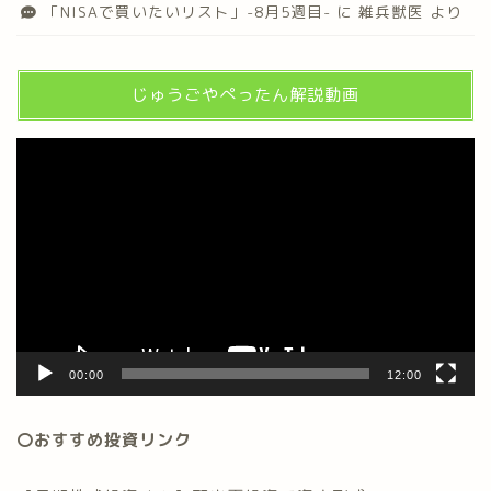
「NISAで買いたいリスト」-8月5週目-
に
雑兵獣医
より
じゅうごやぺったん解説動画
動
画
プ
レ
ー
ヤ
ー
00:00
12:00
〇おすすめ投資リンク