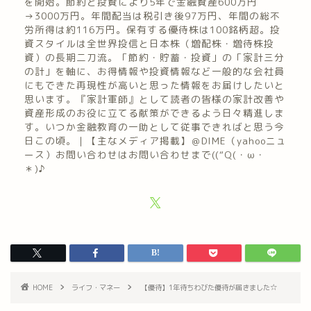
を開始。節約と投資により5年で金融資産600万円
→3000万円。年間配当は税引き後97万円、年間の総不
労所得は約116万円。保有する優待株は100銘柄超。投
資スタイルは全世界投信と日本株（増配株・増待株投
資）の長期二刀流。「節約・貯蓄・投資」の「家計三分
の計」を軸に、お得情報や投資情報など一般的な会社員
にもできた再現性が高いと思った情報をお届けしたいと
思います。『家計軍師』として読者の皆様の家計改善や
資産形成のお役に立てる献策ができるよう日々精進しま
す。いつか金融教育の一助として従事できればと思う今
日この頃。｜【主なメディア掲載】＠DIME（yahooニュ
ース）お問い合わせはお問い合わせまで((“Q(・ω・
＊)♪
HOME
ライフ・マネー
【優待】1年待ちわびた優待が届きました☆