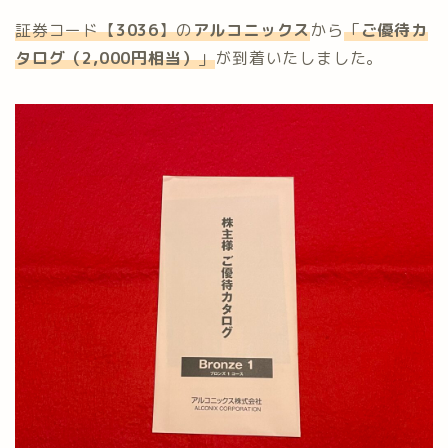
証券コード【
3036
】の
アルコニックス
から
「
ご優待カ
タログ（2,000円相当）
」
が到着いたしました。