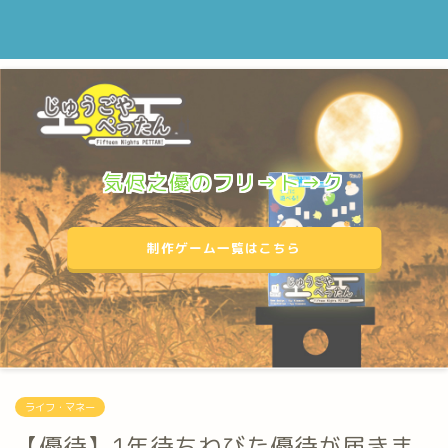
気侭之優のフリ→ト→ク
制作ゲーム一覧はこちら
ライフ・マネー
【優待】1年待ちわびた優待が届きま