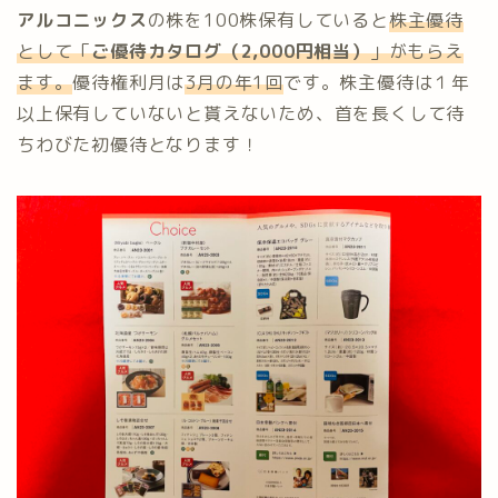
アルコニックス
の株を100株保有していると
株主優待
として「
ご優待カタログ（2,000円相当）
」がもらえ
ます。
優待権利月は
3月の年1回
です。株主優待は１年
以上保有していないと貰えないため、首を長くして待
ちわびた初優待となります！