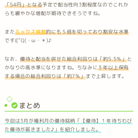
「54円」となる
予定で配当性向3割程度なのでこれか
らも緩やかな増配が期待できそうですね。
また
ミックス係数
的にも５倍を切っており割安な水準
です((“Q(・ω・＊)♪
なお、
優待と配当を併せた総合利回りは「約5.5％」
と
かなりの高水準になりますね。ちなみに
３年以上保有
する場合の総合利回りは「約7％」
まで上昇します。
まとめ
今回は3月が権利月の優待銘柄「【優待】１年待ちわび
た優待が届きました♪」を紹介しました。