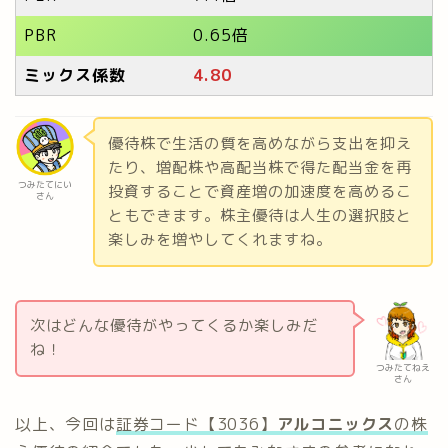
PBR
0.65倍
ミックス係数
4.80
優待株で生活の質を高めながら支出を抑え
たり、増配株や高配当株で得た配当金を再
つみたてにい
投資することで資産増の加速度を高めるこ
さん
ともできます。株主優待は人生の選択肢と
楽しみを増やしてくれますね。
次はどんな優待がやってくるか楽しみだ
ね！
つみたてねえ
さん
以上、今回は
証券コード【3036】
アルコニックス
の株