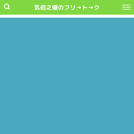
気侭之優のフリ→ト→ク