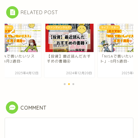
RELATED POST
フ・マネー
ファンダメンタルズ
ライフ・マネー
NISAで買いたいリス
【投資】最近読んだおす
「NISAで買いたいリ
-4月2週目-
すめの書籍④
ト」-8月5週目-
2025年4月12日
2024年12月20日
2025年8
COMMENT