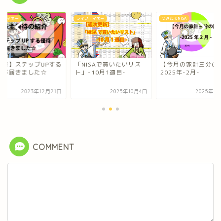
ライフ・マネー
つみたてNISA
ライフ・マネー
「NISAで買いたいリス
【今月の家計三分の計】
【優待】ステップ
ト」-10月1週目-
2025年-2月-
優待が届きました
2025年10月4日
2025年3月15日
2023年
COMMENT