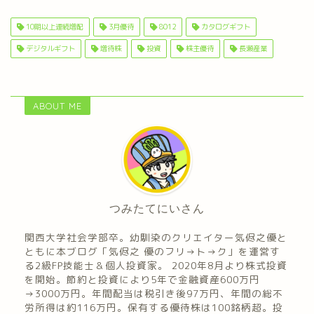
10期以上連続増配
3月優待
8012
カタログギフト
デジタルギフト
増待株
投資
株主優待
長瀬産業
ABOUT ME
つみたてにいさん
関西大学社会学部卒。幼馴染のクリエイター気侭之優と
ともに本ブログ「気侭之 優のフリ→ト→ク」を運営す
る2級FP技能士＆個人投資家。 2020年8月より株式投資
を開始。節約と投資により5年で金融資産600万円
→3000万円。年間配当は税引き後97万円、年間の総不
労所得は約116万円。保有する優待株は100銘柄超。投