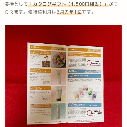
優待として
「
カタログギフト（1,500円相当）
」
がも
らえます。優待権利月は
3月の年1回
です。