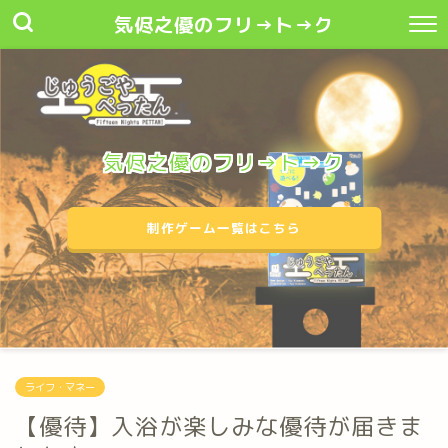
気侭之優のフリ→ト→ク
気侭之優のフリ→ト→ク
制作ゲーム一覧はこちら
ライフ・マネー
【優待】入浴が楽しみな優待が届きま