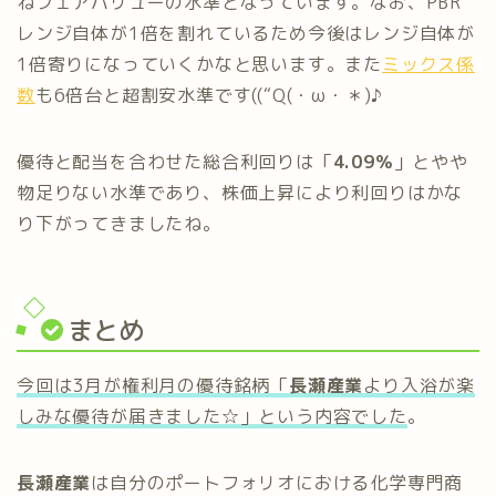
ねフェアバリューの水準となっています。なお、PBR
レンジ自体が1倍を割れているため今後はレンジ自体が
1倍寄りになっていくかなと思います。また
ミックス係
数
も6倍台と超割安水準です((“Q(・ω・＊)♪
優待と配当を合わせた総合利回りは「
4.09％
」とやや
物足りない水準であり、株価上昇により利回りはかな
り下がってきましたね。
まとめ
今回は3月が権利月の優待銘柄「
長瀬産業
より入浴が楽
しみな優待が届きました☆」という内容でした
。
長瀬産業
は自分のポートフォリオにおける化学専門商