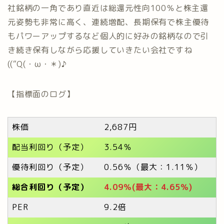
社銘柄の一角であり直近は総還元性向100％と株主還
元姿勢も非常に高く、連続増配、長期保有で株主優待
もパワーアップするなど個人的に好みの銘柄なので引
き続き保有しながら応援していきたい会社ですね
((“Q(・ω・＊)♪
【指標面のログ】
株価
2,687円
配当利回り（予定）
3.54％
優待利回り（予定）
0.56％（最大：1.11％）
総合利回り（予定）
4.09％(最大：4.65％)
PER
9.2倍