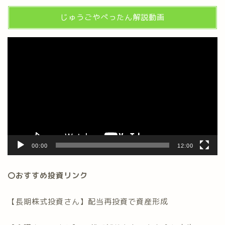
じゅうごやぺったん解説動画
動
画
プ
レ
ー
ヤ
ー
00:00
12:00
〇おすすめ投資リンク
【長期株式投資さん】配当再投資で資産形成