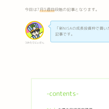
今回は7
月
3
週目
段階の記事となります。
「新NISAの成長投資枠で買
記事です。
つみたてにいさん
-contents-