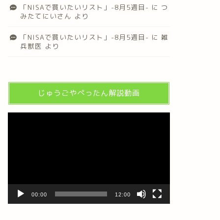
「NISAで買いたいリスト」-8月5週目-
に
つ
みたてにいさん
より
「NISAで買いたいリスト」-8月5週目-
に
雑
兵獣医
より
じゅうごやぺったん解説動画
動
画
プ
レ
ー
ヤ
ー
00:00
12:00