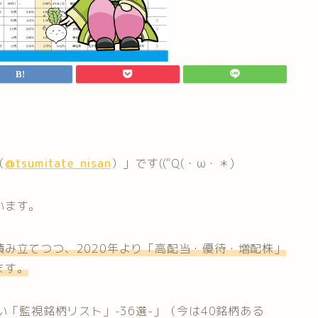
（
@tsumitate_nisan
）」です((“Q(・ω・＊)
います。
み立てつつ、2020年より「高配当・優待・増配株」
ます。
い「監視銘柄リスト」-36選-」（今は40銘柄ある