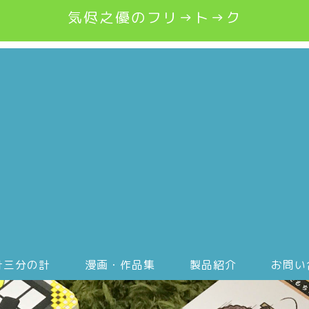
気侭之優のフリ→ト→ク
計三分の計
漫画・作品集
製品紹介
お問い