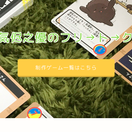
気侭之優のフリ→ト→
制作ゲーム一覧はこちら