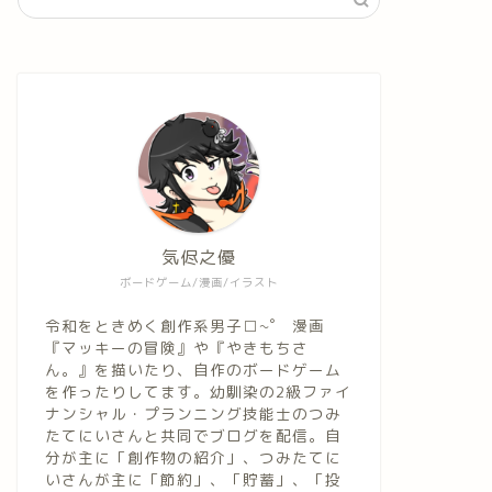
気侭之優
ボードゲーム/漫画/イラスト
令和をときめく創作系男子□~゜ 漫画
『マッキーの冒険』や『やきもちさ
ん。』を描いたり、自作のボードゲーム
を作ったりしてます。幼馴染の2級ファイ
ナンシャル・プランニング技能士のつみ
たてにいさんと共同でブログを配信。自
分が主に「創作物の紹介」、つみたてに
いさんが主に「節約」、「貯蓄」、「投