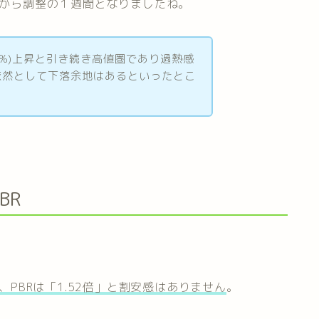
円から調整の１週間となりましたね。
.35%)上昇と引き続き高値圏であり過熱感
依然として下落余地はあるといったとこ
BR
。
、PBRは「1.52倍」と割安感はありません
。