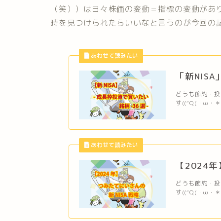
（笑））は日々株価の変動＝指標の変動があ
時を見つけられたらいいなと言うのが今回の
「新NIS
どうも節約・投資
す((“Q(・ω・
【2024
どうも節約・投資
す((“Q(・ω・