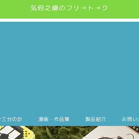
気侭之優のフリ→ト→ク
計三分の計
漫画・作品集
製品紹介
お問い