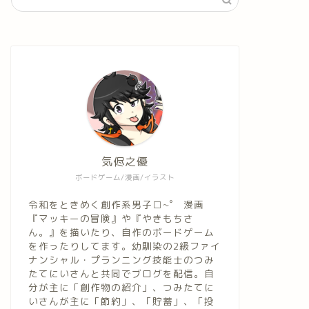
気侭之優
ボードゲーム/漫画/イラスト
令和をときめく創作系男子□~゜ 漫画
『マッキーの冒険』や『やきもちさ
ん。』を描いたり、自作のボードゲーム
を作ったりしてます。幼馴染の2級ファイ
ナンシャル・プランニング技能士のつみ
たてにいさんと共同でブログを配信。自
分が主に「創作物の紹介」、つみたてに
いさんが主に「節約」、「貯蓄」、「投