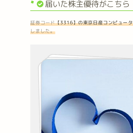
届いた株主優待がこちら
証券コード
【3316】の
東京日産コンピュータ
しました。