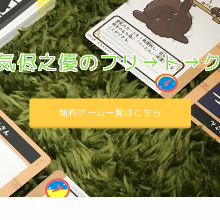
気侭之優のフリ→ト→
制作ゲーム一覧はこちら