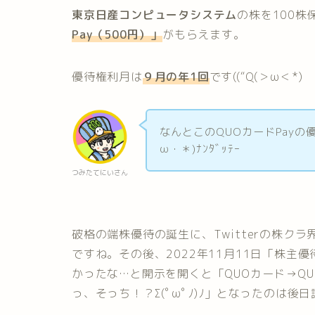
東京日産コンピュータシステム
の株を100
Pay（500円）
」
がもらえます。
優待権利月は
９月の年1回
です((“Q(＞ω＜*)
なんとこのQUOカードPayの優
ω・＊)ﾅﾝﾀﾞｯﾃｰ
つみたてにいさん
破格の端株優待の誕生に、Twitterの株ク
ですね。その後、2022年11月11日「株
かったな…と開示を開くと「QUOカード→Q
っ、そっち！？Σ(ﾟωﾟﾉ)ﾉ」となったのは後