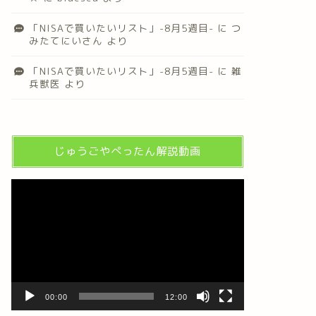
「NISAで買いたいリスト」-8月5週目-
に
つ
みたてにいさん
より
「NISAで買いたいリスト」-8月5週目-
に
雑
兵獣医
より
じゅうごやぺったん解説動画
動
画
プ
レ
ー
ヤ
ー
00:00
12:00