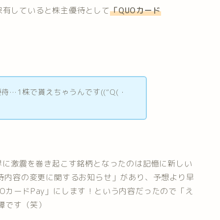
株保有していると株主優待として
「
QUOカード
待…1株で貰えちゃうんです((“Q(・
ラ界に激震を巻き起こす銘柄となったのは記憶に新しい
主優待内容の変更に関するお知らせ」があり、予想より早
UOカードPay」にします！という内容だったので「え
日譚です（笑）