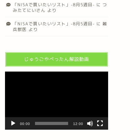
「NISAで買いたいリスト」-8月5週目-
に
つ
みたてにいさん
より
「NISAで買いたいリスト」-8月5週目-
に
雑
兵獣医
より
じゅうごやぺったん解説動画
動
画
プ
レ
ー
ヤ
ー
00:00
12:00