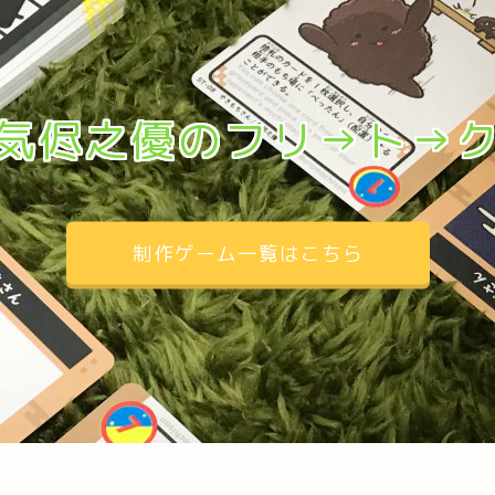
気侭之優のフリ→ト→
制作ゲーム一覧はこちら