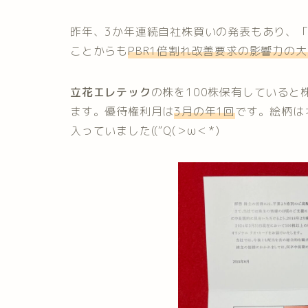
昨年、3か年連続自社株買いの発表もあり、「
ことからも
PBR1倍割れ改善要求の影響力の大
立花エレテック
の株を100株保有していると
ます。優待権利月は
3月の年1回
です。絵柄は
入っていました((“Q(＞ω＜*)