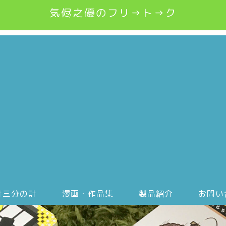
気侭之優のフリ→ト→ク
計三分の計
漫画・作品集
製品紹介
お問い