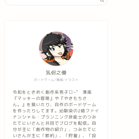
気侭之優
ボードゲーム/漫画/イラスト
令和をときめく創作系男子□~゜ 漫画
『マッキーの冒険』や『やきもちさ
ん。』を描いたり、自作のボードゲーム
を作ったりしてます。幼馴染の2級ファイ
ナンシャル・プランニング技能士のつみ
たてにいさんと共同でブログを配信。自
分が主に「創作物の紹介」、つみたてに
いさんが主に「節約」、「貯蓄」、「投