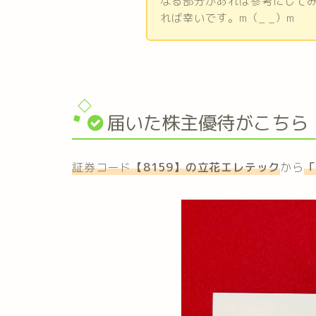
なる部分があれば参考にして
れば幸いです。m（_ _）m
届いた株主優待がこちら
証券コード
【8159】の立花エレテック
から
「