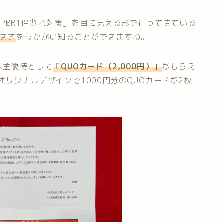
PBR1倍割れ対策」を目に見える形で行ってきている
き
さ
をうかがい知ることができますね。
株主優待として
「
QUOカード（2,000円）
」
がもらえ
オリジナルデザインで1000円分のQUOカードが2枚