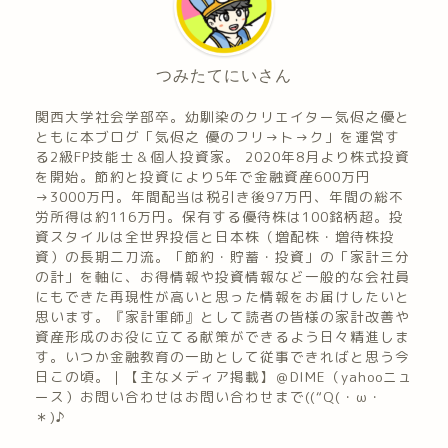
つみたてにいさん
関西大学社会学部卒。幼馴染のクリエイター気侭之優と
ともに本ブログ「気侭之 優のフリ→ト→ク」を運営す
る2級FP技能士＆個人投資家。 2020年8月より株式投資
を開始。節約と投資により5年で金融資産600万円
→3000万円。年間配当は税引き後97万円、年間の総不
労所得は約116万円。保有する優待株は100銘柄超。投
資スタイルは全世界投信と日本株（増配株・増待株投
資）の長期二刀流。「節約・貯蓄・投資」の「家計三分
の計」を軸に、お得情報や投資情報など一般的な会社員
にもできた再現性が高いと思った情報をお届けしたいと
思います。『家計軍師』として読者の皆様の家計改善や
資産形成のお役に立てる献策ができるよう日々精進しま
す。いつか金融教育の一助として従事できればと思う今
日この頃。｜【主なメディア掲載】＠DIME（yahooニュ
ース）お問い合わせはお問い合わせまで((“Q(・ω・
＊)♪