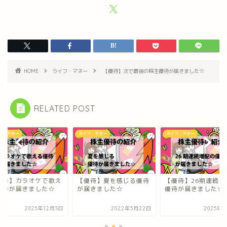
HOME
ライフ・マネー
【優待】次で最後の株主優待が届きました☆
RELATED POST
ライフ・マネー
ライフ・マネー
ライフ・マネー
【優待】夏を感じる優待
【優待】26期連続増配の
【優待】カラオケ
が届きました☆
優待が届きました☆
る優待が届きまし
2022年5月22日
2025年7月1日
2025年