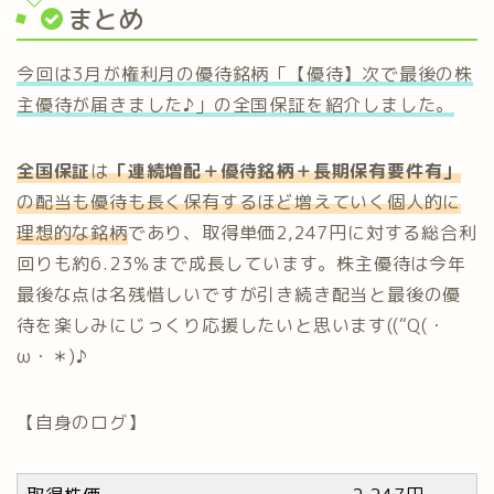
まとめ
今回は3月が権利月の優待銘柄「【優待】次で最後の株
主優待が届きました♪」の全国保証を紹介しました。
全国保証
は
「連続増配＋優待銘柄＋長期保有要件有」
の配当も優待も長く保有するほど増えていく個人的に
理想的な銘柄
であり、取得単価2,247円に対する総合利
回りも約6.23％まで成長しています。株主優待は今年
最後な点は名残惜しいですが引き続き配当と最後の優
待を楽しみにじっくり応援したいと思います((“Q(・
ω・＊)♪
【自身のログ】