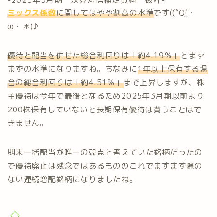
ミックス係数
に関してはやや割高の水準
です((“Q(・
ω・＊)♪
優待と配当を併せた総合利回りは「約4.19％」
とまず
まずの水準になりますね。ちなみに
1年以上保有する場
合の総合利回りは「約4.51％」
まで上昇しますが、株
主優待は今年で最後となるため2025年3月期以前より
200株保有していないと長期保有優待は貰うことはで
きません。
期末一括配当が唯一の弱点と考えていた銘柄だったの
で優待廃止は残念ではあるもののこれでますます隙の
ない連続増配銘柄になりましたね。