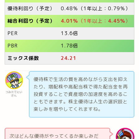
優待利回り（予定）
0.48％（1年以上：0.79％）
総合利回り（予定）
4.01％
（1年以上：
4.45％
）
PER
13.6倍
PBR
1.78倍
ミックス係数
24
.21
優待株で生活の質を高めながら支出を抑え
たり、増配株や高配当株で得た配当金を再
つみたてにい
投資することで資産増の加速度を高めるこ
さん
ともできます。株主優待は人生の選択肢と
楽しみを増やしてくれますね。
次はどんな優待がやってくるか楽しみだ