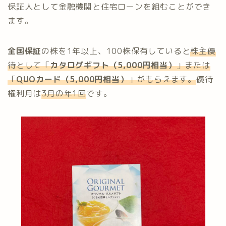
保証人として金融機関と住宅ローンを組むことができ
ます。
全国保証
の株を1年以上、100株保有していると
株主優
待として「
カタログギフト（5,000円相当）
」または
「
QUOカード（5,000円相当）
」がもらえます。
優待
権利月は
3月の年1回
です。