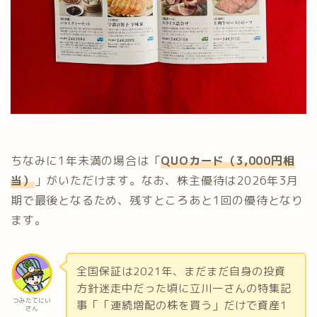
ちなみに1年未満の場合は「
QUOカード（3,000円相
当）
」がいただけます。なお、株主優待は2026年3月
期で最後となるため、残すところあと1回の優待となり
ます。
全国保証は2021年、まだまだ自身の投資
方針迷走中だった頃に立川一さんの特集記
つみたてにい
事「「連続増配の株を買う」だけで資産1
さん