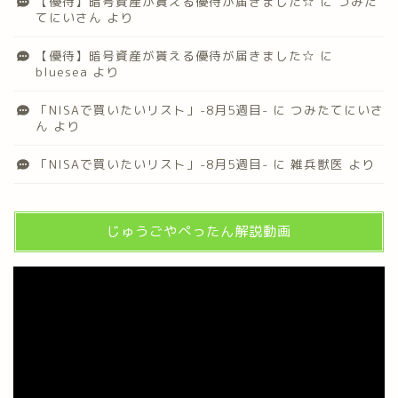
【優待】暗号資産が貰える優待が届きました☆
に
つみた
てにいさん
より
【優待】暗号資産が貰える優待が届きました☆
に
bluesea
より
「NISAで買いたいリスト」-8月5週目-
に
つみたてにいさ
ん
より
「NISAで買いたいリスト」-8月5週目-
に
雑兵獣医
より
じゅうごやぺったん解説動画
動
画
プ
レ
ー
ヤ
ー