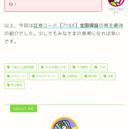
ね！
つみたてねえ
さん
以上、今回は
証券コード【7164】
全国保証
の株主優待
の紹介でした。少しでもみなさまの参考になれば幸い
です。
10期以上連続増配
2026年廃止予定
３月優待
7164
QUOカード
カタログギフト
全国保証
増待株
投資
株主優待
ABOUT ME