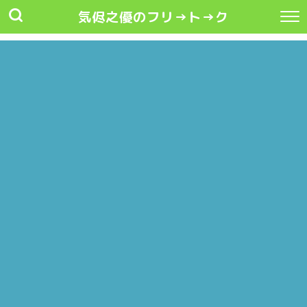
気侭之優のフリ→ト→ク