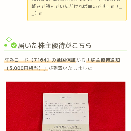
軽さで読んでいただければ幸いです。m（_
_）m
届いた株主優待がこちら
証券コード【
7164
】の
全国保証
から
「
株主優待通知
（5,000円相当）
」
が到着いたしました。