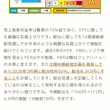
売上営業利益率は驚異の70％超であり、EPSに関して
も綺麗な右肩上がりです。配当に関しても14期連続増
配見通しでお手本のような綺麗な右肩上がりで増配を
続けてくれています。過去5年のPER・PBRレンジで株
価を見るとPERはやや割高、PBRは概ねフェアバリュー
の水準と言えます。また
次期中期経営計画を発表して
おり2026年3月期に配当性向50％、配当を243円にす
ること
を計画しています。配当見通しを記載してくれ
ているのは株主として保有する安心感を得られるので
ありがたい限りですね。今期配当も「106円→115円」
と9円の増配（分割前18円）予定です。