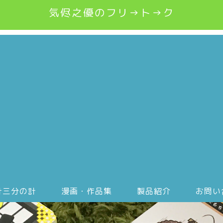
気侭之優のフリ→ト→ク
計三分の計
漫画・作品集
製品紹介
お問い