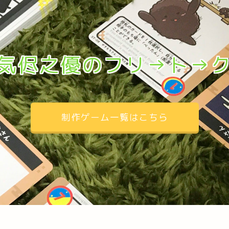
気侭之優のフリ→ト→
制作ゲーム一覧はこちら