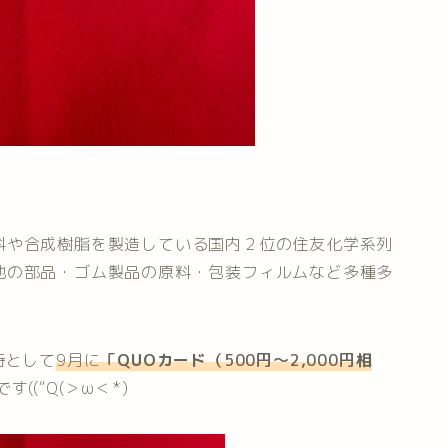
料や合成樹脂を製造している国内２位の住友化学系列
池の部品・ゴム製品の原料・包装フィルムなど多種多
待として
9月に
「
QUOカード
（500円～2,
0
00円
相
です((“Q(＞ω＜*)