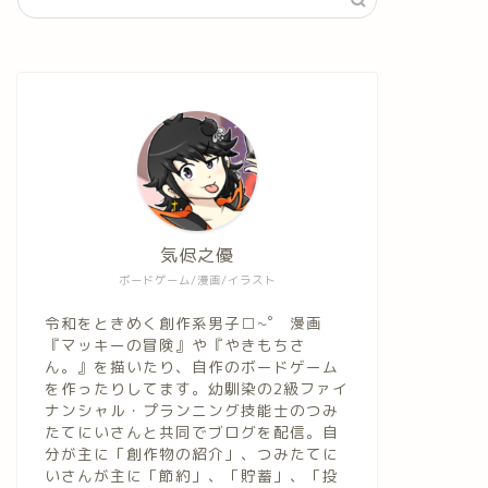
気侭之優
ボードゲーム/漫画/イラスト
令和をときめく創作系男子□~゜ 漫画
『マッキーの冒険』や『やきもちさ
ん。』を描いたり、自作のボードゲーム
を作ったりしてます。幼馴染の2級ファイ
ナンシャル・プランニング技能士のつみ
たてにいさんと共同でブログを配信。自
分が主に「創作物の紹介」、つみたてに
いさんが主に「節約」、「貯蓄」、「投