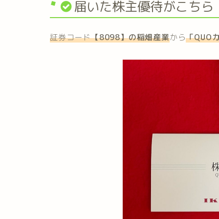
届いた株主優待がこちら
証券コード
【8098】の
稲畑産業
から
「
QUO