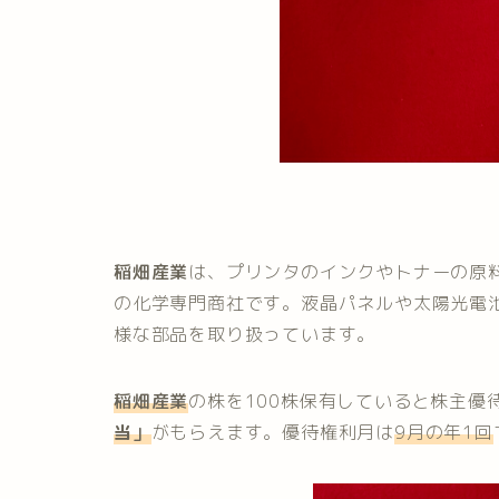
稲畑産業
は、プリンタのインクやトナーの原
の化学専門商社です。液晶パネルや太陽光電
様な部品を取り扱っています。
稲畑産業
の株を100株保有していると株主優
当
」
がもらえます。優待権利月は
9月の年1回