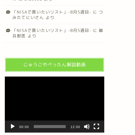
「NISAで買いたいリスト」-8月5週目-
に
つ
みたてにいさん
より
「NISAで買いたいリスト」-8月5週目-
に
雑
兵獣医
より
じゅうごやぺったん解説動画
動
画
プ
レ
ー
ヤ
ー
00:00
12:00