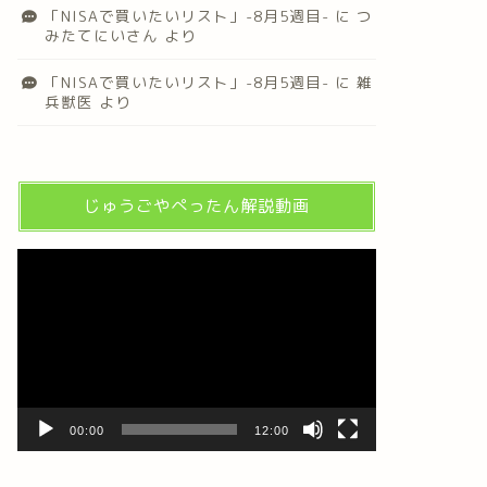
「NISAで買いたいリスト」-8月5週目-
に
つ
みたてにいさん
より
「NISAで買いたいリスト」-8月5週目-
に
雑
兵獣医
より
じゅうごやぺったん解説動画
動
画
プ
レ
ー
ヤ
ー
00:00
12:00