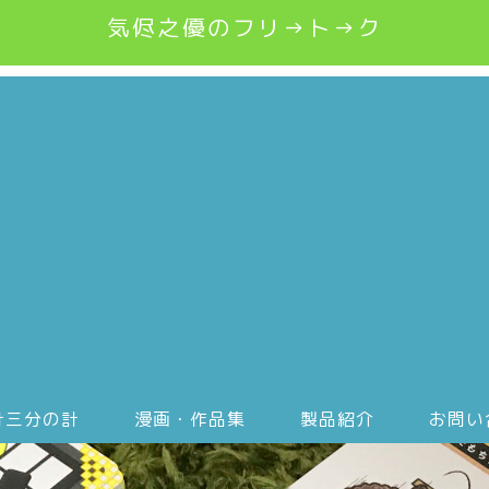
気侭之優のフリ→ト→ク
計三分の計
漫画・作品集
製品紹介
お問い