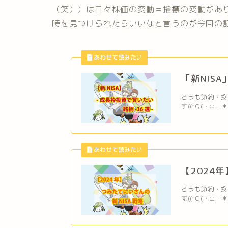
（笑））は日々株価の変動＝指標の変動があ
時を見つけられたらいいなと言うのが今回の
「新NIS
どうも節約・投資
す((“Q(・ω・
【2024
どうも節約・投資
す((“Q(・ω・