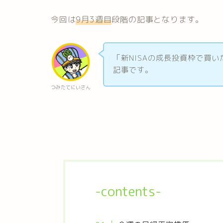
今回は
9月3週目
段階の記事となります。
「新NISAの成長投資枠で買
記事です。
つみたてにいさん
-contents-