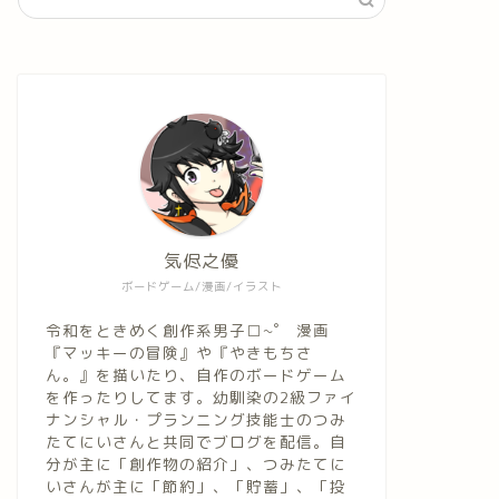
気侭之優
ボードゲーム/漫画/イラスト
令和をときめく創作系男子□~゜ 漫画
『マッキーの冒険』や『やきもちさ
ん。』を描いたり、自作のボードゲーム
を作ったりしてます。幼馴染の2級ファイ
ナンシャル・プランニング技能士のつみ
たてにいさんと共同でブログを配信。自
分が主に「創作物の紹介」、つみたてに
いさんが主に「節約」、「貯蓄」、「投