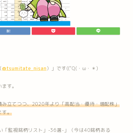
（
@tsumitate_nisan
）」です((“Q(・ω・＊)
います。
み立てつつ、2020年より「高配当・優待・増配株」
ます。
い「監視銘柄リスト」-36選-」（今は40銘柄ある