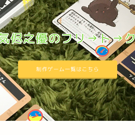
気侭之優のフリ→ト→
制作ゲーム一覧はこちら