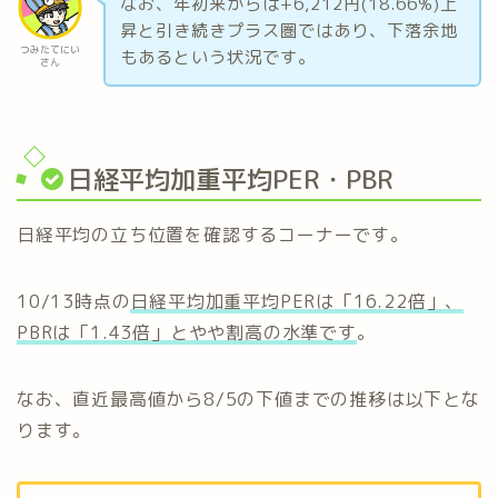
なお、年初来からは+6,212円(18.66%)上
昇と引き続きプラス圏ではあり、下落余地
つみたてにい
もあるという状況です。
さん
日経平均加重平均PER・PBR
日経平均の立ち位置を確認するコーナーです。
10/13時点の
日経平均加重平均PERは「16.22倍」、
PBRは「1.43倍」とやや割高の
水準です
。
なお、直近最高値から8/5の下値までの推移は以下とな
ります。