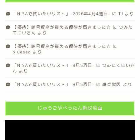
「NISAで買いたいリスト」-2026年4月4週目-
に
TJ
より
【優待】暗号資産が貰える優待が届きました☆
に
つみた
てにいさん
より
【優待】暗号資産が貰える優待が届きました☆
に
bluesea
より
「NISAで買いたいリスト」-8月5週目-
に
つみたてにいさ
ん
より
「NISAで買いたいリスト」-8月5週目-
に
雑兵獣医
より
じゅうごやぺったん解説動画
動
画
プ