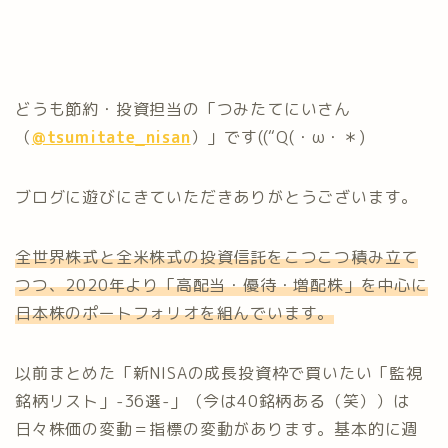
どうも節約・投資担当の「つみたてにいさん
（
@tsumitate_nisan
）」です((“Q(・ω・＊)
ブログに遊びにきていただきありがとうございます。
全世界株式と全米株式の投資信託をこつこつ積み立て
つつ、2020年より「高配当・優待・増配株」を中心に
日本株のポートフォリオを組んでいます。
以前まとめた「新NISAの成長投資枠で買いたい「監視
銘柄リスト」-36選-」（今は40銘柄ある（笑））は
日々株価の変動＝指標の変動があります。基本的に週