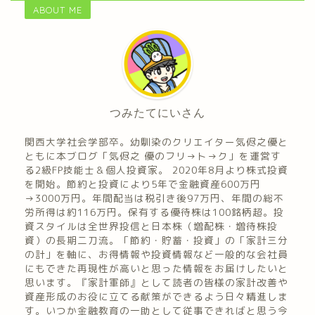
ABOUT ME
つみたてにいさん
関西大学社会学部卒。幼馴染のクリエイター気侭之優と
ともに本ブログ「気侭之 優のフリ→ト→ク」を運営す
る2級FP技能士＆個人投資家。 2020年8月より株式投資
を開始。節約と投資により5年で金融資産600万円
→3000万円。年間配当は税引き後97万円、年間の総不
労所得は約116万円。保有する優待株は100銘柄超。投
資スタイルは全世界投信と日本株（増配株・増待株投
資）の長期二刀流。「節約・貯蓄・投資」の「家計三分
の計」を軸に、お得情報や投資情報など一般的な会社員
にもできた再現性が高いと思った情報をお届けしたいと
思います。『家計軍師』として読者の皆様の家計改善や
資産形成のお役に立てる献策ができるよう日々精進しま
す。いつか金融教育の一助として従事できればと思う今