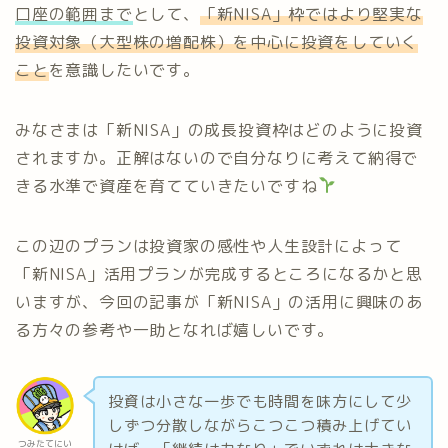
口座の範囲まで
として、
「新
NISA」
枠ではより
堅実な
投資対象（大型株の増配株）を中心に投資をしていく
こと
を意識したいです。
みなさまは「新NISA」の成長投資枠はどのように投資
されますか。正解はないので自分なりに考えて納得で
きる水準で資産を育てていきたいですね
この辺のプランは投資家の感性や人生設計によって
「新NISA」活用プランが完成するところになるかと思
いますが、今回の記事が「新NISA」の活用に興味のあ
る方々の参考や一助となれば嬉しいです。
投資は小さな一歩でも時間を味方にして少
しずつ分散しながらこつこつ積み上げてい
つみたてにい