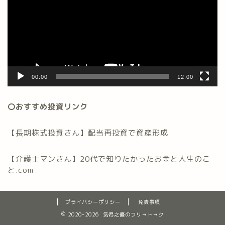
レ
ー
ヤ
ー
00:00
12:00
〇おすすめ投資リンク
【長期株式投資さん】配当再投資で資産形成
【介護士マンさん】20代で知りたかったお金と人生のこ
と.com
プライバシーポリシー
免責事項
2020–2026 気侭之優のフリ→ト→ク