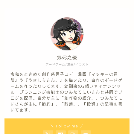
気侭之優
ボードゲーム/漫画/イラスト
令和をときめく創作系男子□~゜ 漫画『マッキーの冒
険』や『やきもちさん。』を描いたり、自作のボードゲ
ームを作ったりしてます。幼馴染の2級ファイナンシャ
ル・プランニング技能士のつみたてにいさんと共同でブ
ログを配信。自分が主に「創作物の紹介」、つみたてに
いさんが主に「節約」、「貯蓄」、「投資」の記事を書
いてます。
＼ Follow me ／