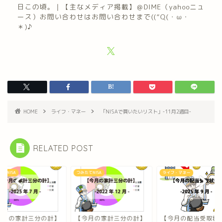
日この頃。｜【主なメディア掲載】＠DIME（yahooニュ
ース）お問い合わせはお問い合わせまで((“Q(・ω・
＊)♪
HOME
ライフ・マネー
「NISAで買いたいリスト」-11月2週目-
RELATED POST
たてNISA
ライフ・マネー
つみたてNISA
今月の家計三分の計】
【今月の配当受取状況】
【今月の家計三分の