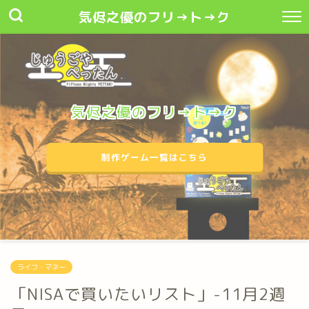
気侭之優のフリ→ト→ク
気侭之優のフリ→ト→ク
制作ゲーム一覧はこちら
ライフ・マネー
「NISAで買いたいリスト」-11月2週