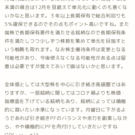
未満の場合は12月を見据えて単元化に動くのも悪くな
いかなと思います。３年以上長期保有で総合利回りも
5％確保できるのでその点もポイント高いですね。また
端株で長期保有要件を満たせる銘柄なので長期保有条
件を満たしつつ少しずつ株数を集めて単元を目指すと
いう戦略も取れます。なお株主優待条件は変更となる
可能性があり、今後使えなくなる可能性がある点は留
意は必要ですが覚えておいて損はないかと思います。
全体感としては大型株を中心に引き続き高値圏ではあ
りますが、一部銘柄に関してはコロナ禍よりも株価・
指標面を下げている銘柄もあり、銘柄によっては積極
的に買いたい水準になっています。月曜日に下がるよ
うであれば引き続きPFのバランスや余力を勘案しなが
ら、やや積極的にPFを肉付けしていきたいですね