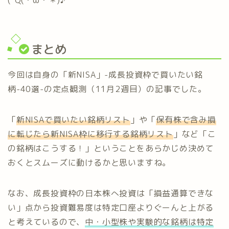
(“Q(・ω・＊)♪
まとめ
今回は自身の「新NISA」-成長投資枠で買いたい銘
柄-40選-の定点観測（11月2週目）の記事でした。
「
新NISAで買いたい銘柄リスト
」や「
保有株で含み損
に転じたら新NISA枠に移行する銘柄リスト
」など「こ
の銘柄はこうする！」ということをあらかじめ決めて
おくとスムーズに動けるかと思いますね。
なお、成長投資枠の日本株へ投資は「損益通算できな
い」点から投資難易度は特定口座よりぐーんと上がる
と考えているので、
中・小型株や実験的な銘柄は特定