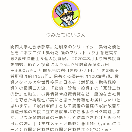
つみたてにいさん
関西大学社会学部卒。幼馴染のクリエイター気侭之優と
ともに本ブログ「気侭之 優のフリ→ト→ク」を運営す
る2級FP技能士＆個人投資家。 2020年8月より株式投資
を開始。節約と投資により5年で金融資産600万円
→3000万円。年間配当は税引き後97万円、年間の総不
労所得は約116万円。保有する優待株は100銘柄超。投
資スタイルは全世界投信と日本株（増配株・増待株投
資）の長期二刀流。「節約・貯蓄・投資」の「家計三分
の計」を軸に、お得情報や投資情報など一般的な会社員
にもできた再現性が高いと思った情報をお届けしたいと
思います。『家計軍師』として読者の皆様の家計改善や
資産形成のお役に立てる献策ができるよう日々精進しま
す。いつか金融教育の一助として従事できればと思う今
日この頃。｜【主なメディア掲載】＠DIME（yahooニュ
ース）お問い合わせはお問い合わせまで((“Q(・ω・