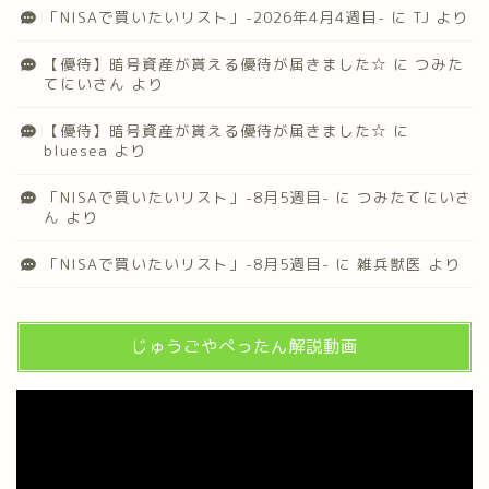
「NISAで買いたいリスト」-2026年4月4週目-
に
TJ
より
【優待】暗号資産が貰える優待が届きました☆
に
つみた
てにいさん
より
【優待】暗号資産が貰える優待が届きました☆
に
bluesea
より
「NISAで買いたいリスト」-8月5週目-
に
つみたてにいさ
ん
より
「NISAで買いたいリスト」-8月5週目-
に
雑兵獣医
より
じゅうごやぺったん解説動画
動
画
プ
レ