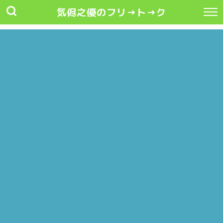
気侭之優のフリ→ト→ク