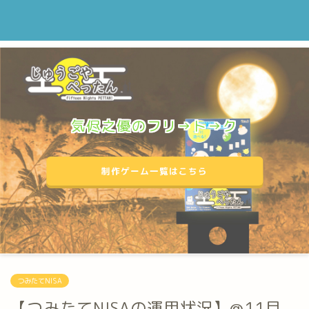
気侭之優のフリ→ト→ク
制作ゲーム一覧はこちら
つみたてNISA
【つみたてNISAの運用状況】@11月