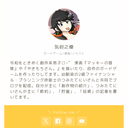
気侭之優
ボードゲーム/漫画/イラスト
令和をときめく創作系男子□~゜ 漫画『マッキーの冒
険』や『やきもちさん。』を描いたり、自作のボードゲ
ームを作ったりしてます。幼馴染の2級ファイナンシャ
ル・プランニング技能士のつみたてにいさんと共同でブ
ログを配信。自分が主に「創作物の紹介」、つみたてに
いさんが主に「節約」、「貯蓄」、「投資」の記事を書
いてます。
＼ Follow me ／