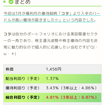
まとめ
今回は3月が権利月の優待銘柄「
コタ
」より入手のハー
ドルが高い優待が届きました☆」という内容でした
。
コタ
は自分のポートフォリオにおける美容関連セクタ
ーの一角であり、株主還元姿勢や株主優待の内容も非
常に魅力的なので個人的に応援したい会社です((“Q(・
ω・＊)
株価
1,456円
配当利回り（予定）
1.37％
優待利回り（予定）
3.43％（3年以上：4.86％）
総合利回り（予定）
4.81％（3年以上：6.87％）