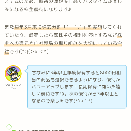
ステムのため、優待の満足度も高くバスタイムが楽し
みになる株主優待になります♪
また
毎年3月末に株式分割「1：1.1」を実施
してくれ
ていたり、転売したら即株主の権利を停止するなど
株
主への還元や自社製品の取り組みを大切にしている会
社
です((“Q(＞ω＜*)
ちなみに3年以上継続保有すると8000円相
当の商品も選択できるようになり、優待が
つみたてにい
パワーアップします！長期保有に向いた嬉
さん
しい優待ですね。次の優待から3年以上と
なるので楽しみです(*´ω｀*)