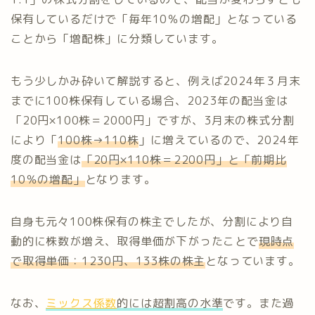
保有しているだけで「毎年10％の増配」となっている
ことから「増配株」に分類しています。
もう少しかみ砕いて解説すると、例えば2024年３月末
までに100株保有している場合、2023年の配当金は
「20円×100株＝2000円」ですが、3月末の株式分割
により「
100株→110株
」に増えているので、2024年
度の配当金は
「20円×110株＝2200円」と「前期比
10％の増配」
となります。
自身も元々100株保有の株主でしたが、分割により自
動的に株数が増え、取得単価が下がったことで
現時点
で取得単価：1
230
円、133株の株主
となっています。
なお、
ミックス係数
的には超割高の水準
です。また過