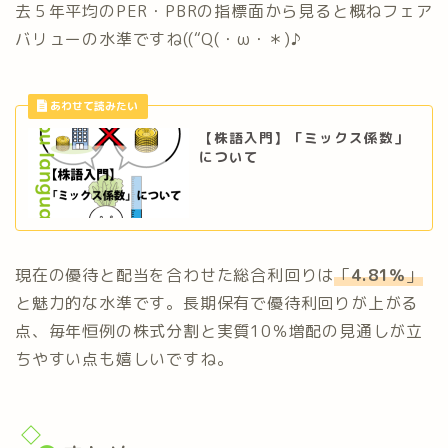
去５年平均のPER・PBRの指標面から見ると概ねフェア
バリューの水準ですね((“Q(・ω・＊)♪
【株語入門】「ミックス係数」
について
現在の優待と配当を合わせた総合利回りは
「
4.81％
」
と魅力的な水準です。長期保有で優待利回りが上がる
点、毎年恒例の株式分割と実質10％増配の見通しが立
ちやすい点も嬉しいですね。