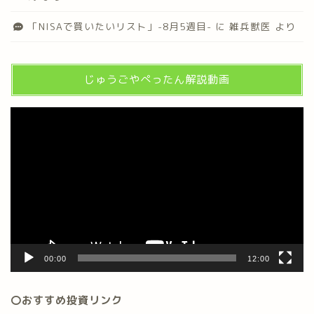
「NISAで買いたいリスト」-8月5週目-
に
雑兵獣医
より
じゅうごやぺったん解説動画
動
画
プ
レ
ー
ヤ
ー
00:00
12:00
〇おすすめ投資リンク