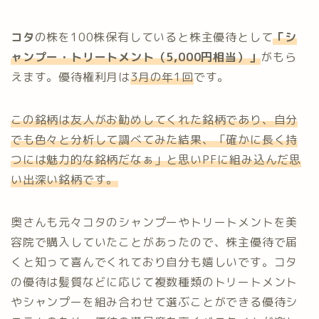
コタ
の株を100株保有していると株主優待として
「
シ
ャンプー・トリートメント（5,000円相当）
」
がもら
えます。優待権利月は
3月の年1回
です。
この銘柄は友人がお勧めしてくれた銘柄であり、自分
でも色々と
分析して
調べてみた結果、「確かに長く持
つには魅力的な銘柄だなぁ」と思いPFに組み込んだ思
い出深い銘柄です。
奥さんも元々コタのシャンプーやトリートメントを美
容院で購入していたことがあったので、株主優待で届
くと知って喜んでくれており自分も嬉しいです。コタ
の優待は髪質などに応じて複数種類のトリートメント
やシャンプーを組み合わせて選ぶことができる優待シ