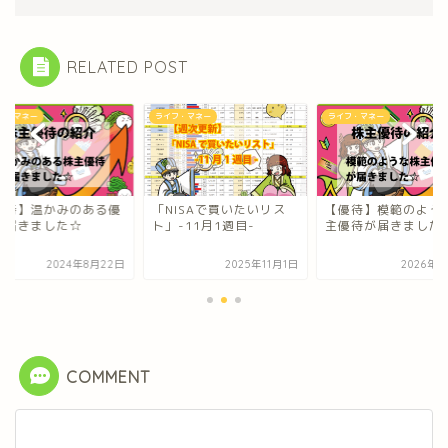
RELATED POST
フ・マネー
ライフ・マネー
ライフ・マネー
優待】温かみのある優
「NISAで買いたいリス
【優待】模範のよう
が届きました☆
ト」-11月1週目-
主優待が届きました
2024年8月22日
2025年11月1日
2026年3
COMMENT