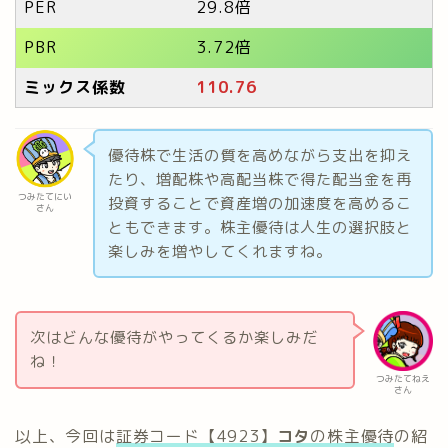
PER
29.8倍
PBR
3.72倍
ミックス係数
110.76
優待株で生活の質を高めながら支出を抑え
たり、増配株や高配当株で得た配当金を再
つみたてにい
投資することで資産増の加速度を高めるこ
さん
ともできます。株主優待は人生の選択肢と
楽しみを増やしてくれますね。
次はどんな優待がやってくるか楽しみだ
ね！
つみたてねえ
さん
以上、今回は
証券コード【492
3
】
コタ
の株主優待
の紹