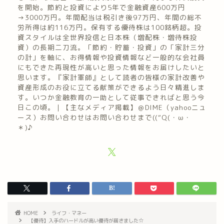
を開始。節約と投資により5年で金融資産600万円
→3000万円。年間配当は税引き後97万円、年間の総不
労所得は約116万円。保有する優待株は100銘柄超。投
資スタイルは全世界投信と日本株（増配株・増待株投
資）の長期二刀流。「節約・貯蓄・投資」の「家計三分
の計」を軸に、お得情報や投資情報など一般的な会社員
にもできた再現性が高いと思った情報をお届けしたいと
思います。『家計軍師』として読者の皆様の家計改善や
資産形成のお役に立てる献策ができるよう日々精進しま
す。いつか金融教育の一助として従事できればと思う今
日この頃。｜【主なメディア掲載】＠DIME（yahooニュ
ース）お問い合わせはお問い合わせまで((“Q(・ω・
＊)♪
HOME
ライフ・マネー
【優待】入手のハードルが高い優待が届きました☆