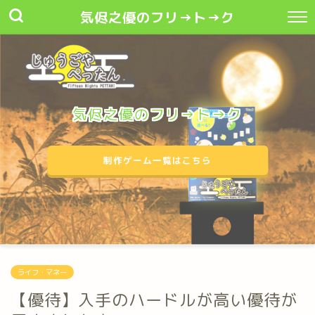
気侭之優のフリ→ト→ク
気侭之優のフリ→ト→ク
制作ゲーム一覧はこちら
ライフ・マネー
【優待】入手のハードルが高い優待が