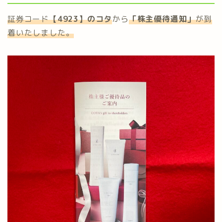
証券コード
【4923】のコタ
から
「株主
優待通知
」
が到
着いたしました。