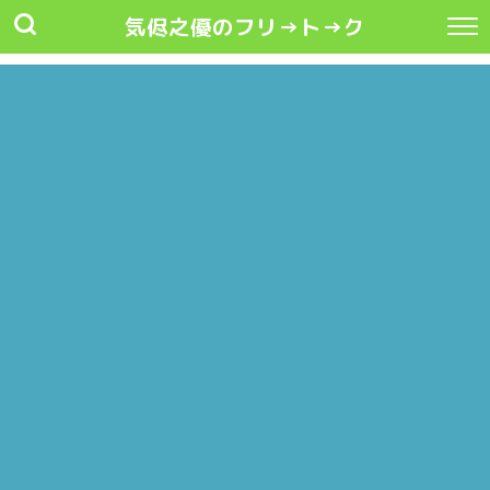
気侭之優のフリ→ト→ク