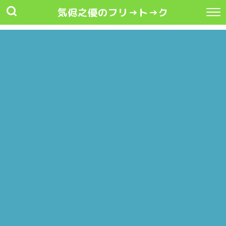
気侭之優のフリ→ト→ク