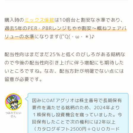
購入時の
ミックス係数
は10倍台と割安な水準であり、
過去5年のPER・PBRレンジもやや割安～概ねフェアバ
リューの水準
になります((“Q(・ω・＊)♪
配当性向はまだまだ25％と低くのびしろがある銘柄な
ので今後の配当性向引き上げに伴う増配にも期待した
いところですね。なお、配当方針が明確でない点には
留意が必要です。
因みにOATアグリオは株主番号で長期保有
要件を満たせる銘柄のため、2024年より
つみたてにい
１株保有し投資機会を窺っていました。今
さん
回保有したことで次の権利には2年以上
（カタログギフト2500円＋ＱＵＯカード