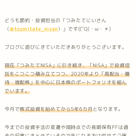
どうも節約・投資担当の「つみたてにいさん
（
@tsumitate_nisan
）」です((“Q(・ω・＊)
ブログに遊びにきていただきありがとうございます。
現在「つみたてNISA」に引き続き、「NISA」で投資信
託をこつこつ積み立てつつ、2020年より「高配当・優
待・増配株」を中心に日本株のポートフォリオを組ん
でいます。
今月で
株式投資を始めてから5年6カ月
となります。
今までの投資手法の変遷や現時点での長期保有PFは過
去の記事にまとめているので気になる方は併せてご確