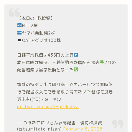
【本日の1株投資】
NTT2株
ヤマハ発動機2株
OATアグリオ100株
日経平均株価は435円の上昇
本日は船井総研、三越伊勢丹が増配を発表
2月の
配当増減は黒字転換となった
家計の特別支出は取り崩しでカバーしつつ同時並
行で配当収入もできる限り育てたい
皆様も良き
週末を((“Q(・ω・＊)♪
pic.twitter.com/XHgG4pdSsl
— つみたてにいさん@高配当・優待株投資
(@tsumitate_nisan)
February 6, 2026